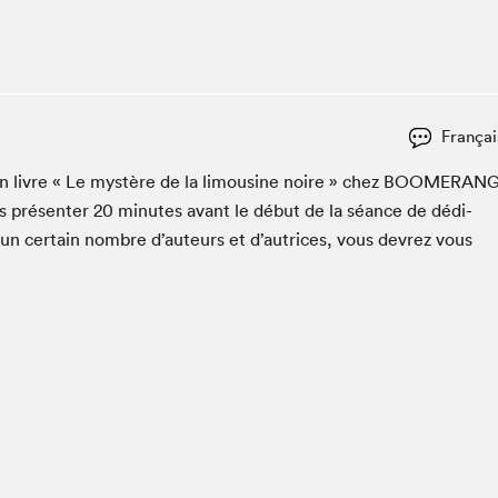
Espace ado | Lis-moi MTL
Espace des tout-petits
Espace Radio-Canada
La cabane à culture
Françai
La Maison des libraires
Le Salon dans ta classe
on livre « Le mys­tère de la lim­ou­sine noire » chez
BOOMERAN
s présen­ter
20
min­utes avant le début de la séance de dédi­
Liseur Public
 un cer­tain nom­bre d’auteurs et d’autrices, vous devrez vous
Matinées scolaires Hydro-Québec
Narra
Vitrine du Festival littéraire international Metropolis
bleu au SLM