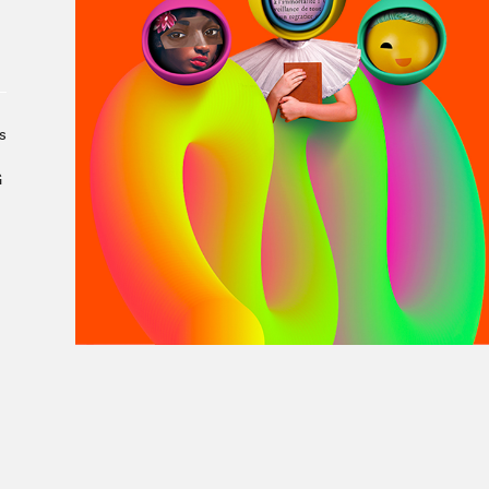
À propos du Salon
Liste des exposant·e·s
Liste des auteur·rice·s
s
G