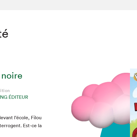
té
 noire
ition
NG ÉDITEUR
evant l’é­cole, Filou
ter­ro­gent. Est-ce la