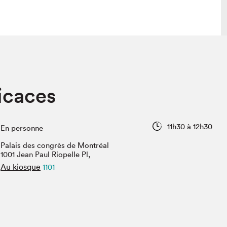
lais
Salon dans la ville et en ligne
icaces
tion
Programmation dans la ville
colaires Hydro-Québec
Programmation en ligne
Vidéos et balados
11h30 à 12h30
En personne
xposant·e·s
Palais des congrès de Montréal
teur·rice·s
1001 Jean Paul Riopelle Pl,
Au kiosque
1101