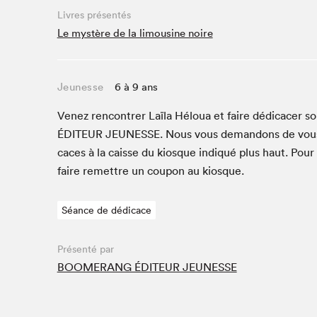
Café La Presse
Livres présentés
Espace Côte-des-Neiges
Le mystère de la limousine noire
Espace jeunesse présenté par Desjardins
Espace Zines
Jeunesse
6 à 9 ans
La lecture en cadeau
Le grand jeu de lecture à voix haute du Salon du livre
Venez ren­con­tr­er Laïla Héloua et faire dédi­cac­er s
de Montréal
ÉDI­TEUR
JEUNESSE
. Nous vous deman­dons de vou
Lettres québécoises au Salon
caces à la caisse du kiosque indiqué plus haut. Pour
Louisiane enracinée et branchée
faire remet­tre un coupon au kiosque.
Mur des illustrateur·rice·s
SLM PRO
Séance de dédicace
Zone Manga
Présenté par
BOOMERANG ÉDITEUR JEUNESSE