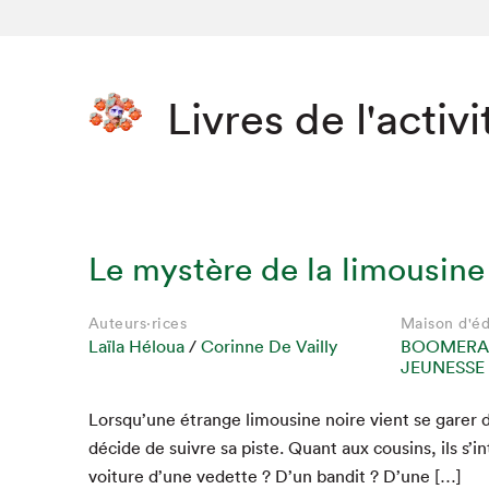
Livres de l'activi
Le mystère de la limousine
Auteurs·rices
Maison d'éd
Laïla Héloua
/
Corinne De Vailly
BOOMERA
JEUNESSE
Lorsqu’une étrange lim­ou­sine noire vient se gar­er d
décide de suiv­re sa piste. Quant aux cousins, ils s’in­
voiture d’une vedette ? D’un ban­dit ? D’une […]