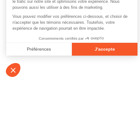
À propos
Contact
Emplois
Devenir bénévo
Espace médias
Vidéos et balad