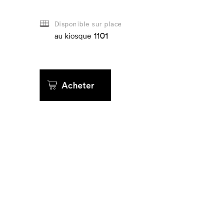
Que cher
Disponible sur place
1101
au kiosque
Acheter