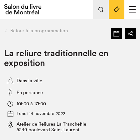
L'événement
Nos activités
retour
Retour à la programmation
Préparer sa visite au Salon
Liens pratiques
La reliure traditionnelle en
exposition
Préparer sa visite
Actualités
Dans la ville
Salon au Palais
SLM PRO
En personne
Salon dans la ville et en ligne
10h00 à 17h00
Projets partenaires
Lundi 14 novembre 2022
Espace exposant⋅e⋅s
Atelier de Reliures La Tranchefile
Espace enseignant·e·s
5249 boulevard Saint-Laurent