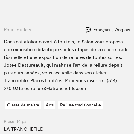
Pour tou⋅te⋅s
Français , Anglais
Dans cet ate­lier ouvert à tou⋅te⋅s, le Salon vous pro­pose
une expo­si­tion didac­tique sur les étapes de la reli­ure tra­di­
tion­nelle et une expo­si­tion de reli­ures de toutes sortes.
Josée Dessureault, qui maîtrise l’art de la reli­ure depuis
plusieurs années, vous accueille dans son ate­lier
Tranchefile. Places lim­itées! Pour vous inscrire : (
514
)
270
‑
9313
ou reliure@​latranchefile.​com
Classe de maître
Arts
Reliure traditionnelle
Présenté par
LA TRANCHEFILE