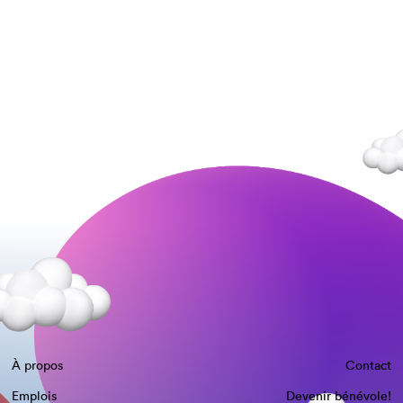
À propos
Contact
Emplois
Devenir bénévole!