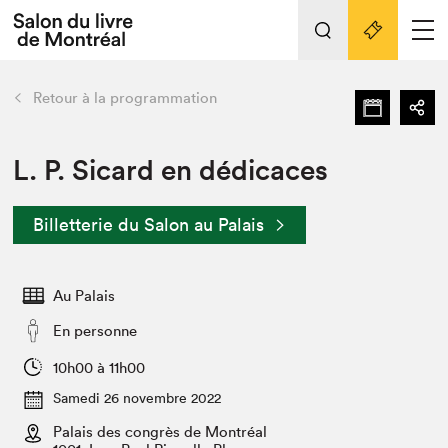
L'événement
Nos activités
retour
Retour à la programmation
Préparer sa visite au Salon
Liens pratiques
L. P. Sicard en dédicaces
Préparer sa visite
Billetterie du Salon au Palais
Actualités
Salon au Palais
Au Palais
SLM PRO
Salon dans la ville et en ligne
En personne
Projets partenaires
10h00 à 11h00
Espace exposant⋅e⋅s
Samedi 26 novembre 2022
Espace enseignant·e·s
Palais des congrès de Montréal