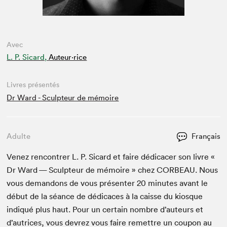
Avec
L. P. Sicard,
Auteur·rice
Livres présentés
Dr Ward - Sculpteur de mémoire
Adulte
Français
Venez ren­con­tr­er L. P. Sicard et faire dédi­cac­er son livre «
Dr Ward — Sculp­teur de mémoire » chez
COR­BEAU
. Nous
vous deman­dons de vous présen­ter
20
min­utes avant le
début de la séance de dédi­caces à la caisse du kiosque
indiqué plus haut. Pour un cer­tain nom­bre d’auteurs et
d’autrices, vous devrez vous faire remet­tre un coupon au