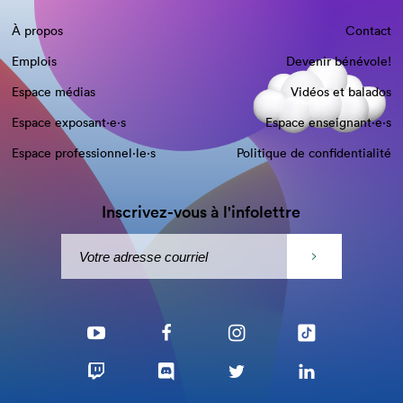
À propos
Contact
Emplois
Devenir bénévole!
Espace médias
Vidéos et balados
Espace exposant·e⋅s
Espace enseignant·e⋅s
Espace professionnel·le⋅s
Politique de confidentialité
Inscrivez-vous à l'infolettre