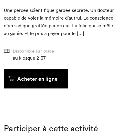
Une per­cée sci­en­tifique gardée secrète. Un doc­teur
capa­ble de vol­er la mémoire d’autrui. La con­science
d’un sadique gref­fée par erreur. La folie qui se mêle
au génie. Et le prix à pay­er pour le […]
Disponible sur place
au kiosque
2137
Acheter en ligne
Participer à cette activité