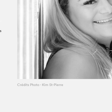
À propos du Salon
Liste des exposant·e·s
Liste des auteur·rice·s
s
Crédits Photo - Kim St-Pierre