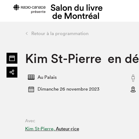
Retour à la programmation
Préparer sa visite
Salon au Pa
Kim St-Pierre en d
Horaires et tarifs
Programma
Plan du Salon
Matinées s
Se rendre au Salon
SLM PRO
Au Palais
Accessibilité
Liste des e
Dimanche 26 novembre 2023
Restauration
Liste des au
Code de conduite
Avec
Projets partenaires
Kim St-Pierre,
Auteur·rice