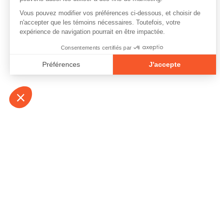
À propos
Contact
Emplois
Devenir bénévo
Espace médias
Vidéos et balad