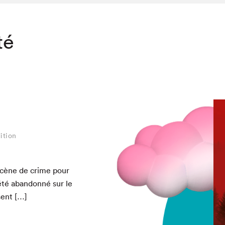
té
ition
scène de crime pour
té aban­don­né sur le
sent […]