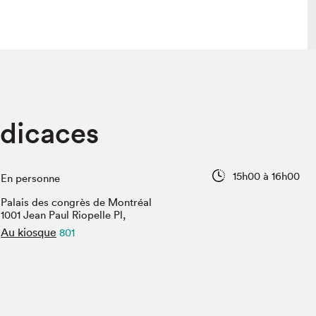
lais
Salon dans la ville et en ligne
édicaces
tion
Programmation dans la ville
colaires Hydro-Québec
Programmation en ligne
Vidéos et balados
15h00 à 16h00
En personne
xposant·e·s
Palais des congrès de Montréal
teur·rice·s
1001 Jean Paul Riopelle Pl,
Au kiosque
801