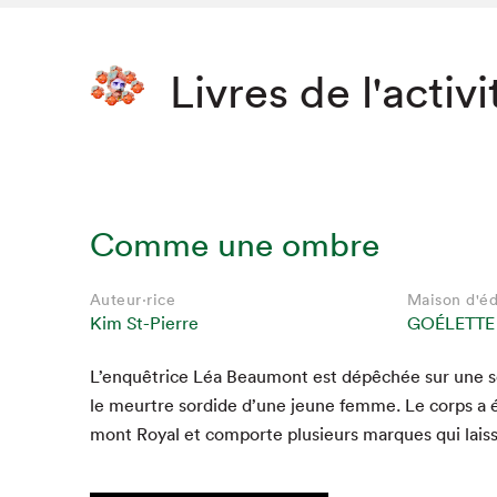
Livres de l'activi
Comme une ombre
Auteur·rice
Maison d'éd
Kim St-Pierre
GOÉLETTE
L’enquêtrice Léa Beau­mont est dépêchée sur une 
le meurtre sor­dide d’une jeune femme. Le corps a é
mont Roy­al et com­porte plusieurs mar­ques qui lais