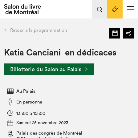
L'événement
Nos activités
retour
Retour à la programmation
Préparer sa visite au Salon
Liens pratiques
Katia Canciani en dédicaces
Préparer sa visite
Billetterie du Salon au Palais
Actualités
Salon au Palais
Au Palais
SLM PRO
Salon dans la ville et en ligne
En personne
Projets partenaires
13h00 à 15h00
Espace exposant⋅e⋅s
Samedi 25 novembre 2023
Espace enseignant·e·s
Palais des congrès de Montréal