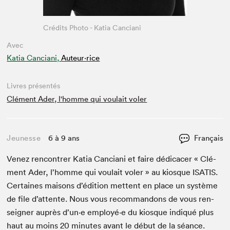
Crédits Photo - Katia Canciani
Avec
Katia Canciani,
Auteur·rice
Livres présentés
Clément Ader, l'homme qui voulait voler
Jeunesse
6 à 9 ans
Français
Venez ren­con­tr­er Katia Can­ciani et faire dédi­cac­er « Clé­
ment Ader, l’homme qui voulait vol­er » au kiosque
ISATIS
.
Cer­taines maisons d’édi­tion met­tent en place un sys­tème
de file d’at­tente. Nous vous recom­man­dons de vous ren­
seign­er auprès d’un·e employé·e du kiosque indiqué plus
haut au moins
20
min­utes avant le début de la séance.