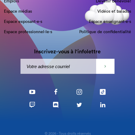
Emplois
Devenir bénévole!
Espace médias
Vidéos et balados
Espace exposant·e⋅s
Espace enseignant·e⋅s
Espace professionnel·le⋅s
Politique de confidentialité
Inscrivez-vous à l'infolettre
© 2026 - Tous droits réservés