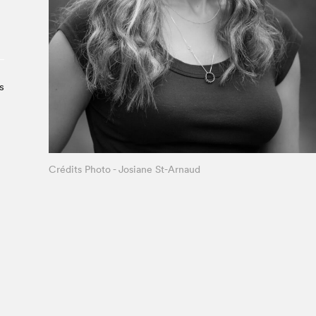
À propos du Salon
Liste des exposant·e·s
Liste des auteur·rice·s
s
Crédits Photo - Josiane St-Arnaud