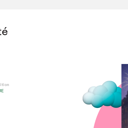
té
ition
UE
chez-vous?