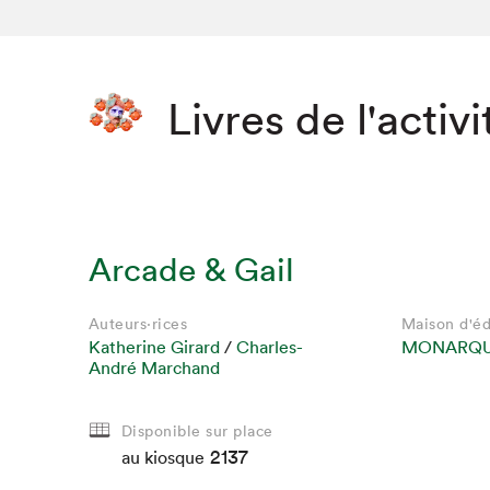
Livres de l'activi
Arcade & Gail
Auteurs·rices
Maison d'éd
Katherine Girard
/
Charles-
MONARQ
André Marchand
Que cher
Disponible sur place
2137
au kiosque