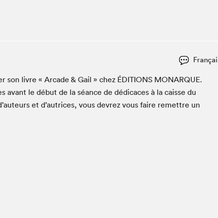
Espace ado | Lis-moi MTL
Espace des tout-petits
Espace Radio-Canada
La cabane à culture
Françai
La Maison des libraires
Le Salon dans ta classe
­er son livre « Arcade
&
Gail » chez
ÉDI­TIONS
MONAR­QUE
.
s avant le début de la séance de dédi­caces à la caisse du
Liseur Public
d’auteurs et d’autrices, vous devrez vous faire remet­tre un
Matinées scolaires Hydro-Québec
Narra
Vitrine du Festival littéraire international Metropolis
bleu au SLM