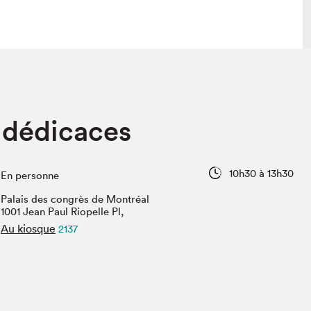
lais
Salon dans la ville et en ligne
 dédicaces
tion
Programmation dans la ville
colaires Hydro-Québec
Programmation en ligne
Vidéos et balados
10h30 à 13h30
En personne
xposant·e·s
Palais des congrès de Montréal
teur·rice·s
1001 Jean Paul Riopelle Pl,
Au kiosque
2137