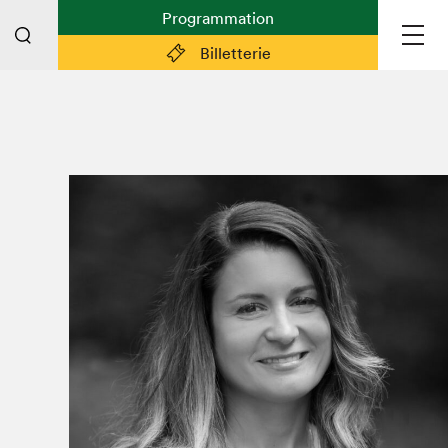
Programmation
Billetterie
Liens pratiques
Plan du Salon
Préparer sa visite
Partenaires
Espace médias
Espace exposant·e·s
Espace enseignant·e·s
Espace participant⋅e⋅s
Espace Salon dans la ville
Espace bénévoles
Devenir bénévole