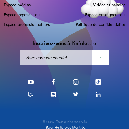
Espace médias
Vidéos et balados
Espace exposant·e⋅s
Espace enseignant·e⋅s
Espace professionnel·le⋅s
Politique de confidentialité
Inscrivez-vous à l'infolettre
© 2026 - Tous droits réservés