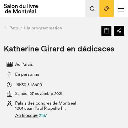
L'événement
Nos activités
retour
Retour à la programmation
Préparer sa visite au Salon
Liens pratiques
Katherine Girard en dédicaces
Préparer sa visite
Au Palais
Actualités
En personne
Salon au Palais
SLM PRO
16h30 à 18h00
Salon dans la ville et en ligne
Samedi 27 novembre 2021
Palais des congrès de Montréal
Projets partenaires
Espace exposant⋅e⋅s
1001 Jean Paul Riopelle Pl,
Au kiosque
2137
Espace enseignant·e·s