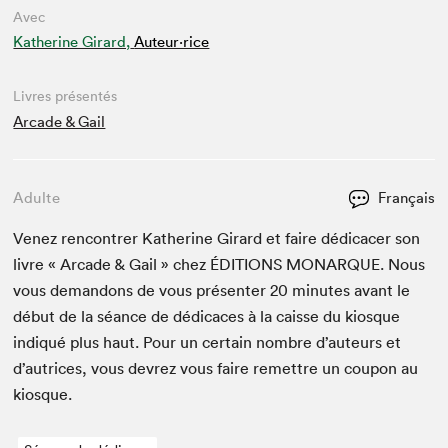
Avec
Katherine Girard,
Auteur·rice
Livres présentés
Arcade & Gail
Adulte
Français
Venez ren­con­tr­er Kather­ine Girard et faire dédi­cac­er son
livre « Arcade
&
Gail » chez
ÉDI­TIONS
MONAR­QUE
. Nous
vous deman­dons de vous présen­ter
20
min­utes avant le
début de la séance de dédi­caces à la caisse du kiosque
indiqué plus haut. Pour un cer­tain nom­bre d’auteurs et
d’autrices, vous devrez vous faire remet­tre un coupon au
kiosque.