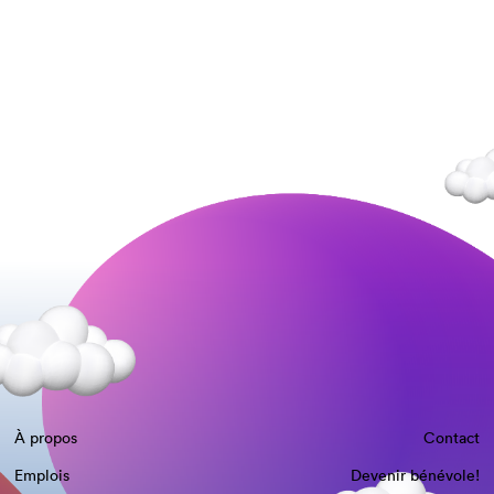
À propos
Contact
Emplois
Devenir bénévole!