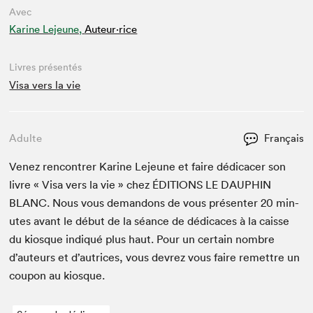
Avec
Karine Lejeune,
Auteur·rice
Livres présentés
Visa vers la vie
Adulte
Français
Venez ren­con­tr­er Karine Leje­une et faire dédi­cac­er son
livre « Visa vers la vie » chez
ÉDI­TIONS
LE
DAUPHIN
BLANC
. Nous vous deman­dons de vous présen­ter
20
min­
utes avant le début de la séance de dédi­caces à la caisse
du kiosque indiqué plus haut. Pour un cer­tain nom­bre
d’auteurs et d’autrices, vous devrez vous faire remet­tre un
coupon au kiosque.