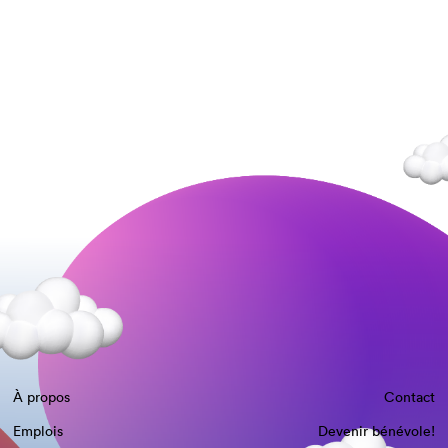
À propos
Contact
Emplois
Devenir bénévole!