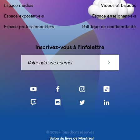
Espace médias
Vidéos et balados
Espace exposant·e⋅s
Espace enseignant·e⋅s
Espace professionnel·le⋅s
Politique de confidentialité
Inscrivez-vous à l'infolettre
© 2026 - Tous droits réservés