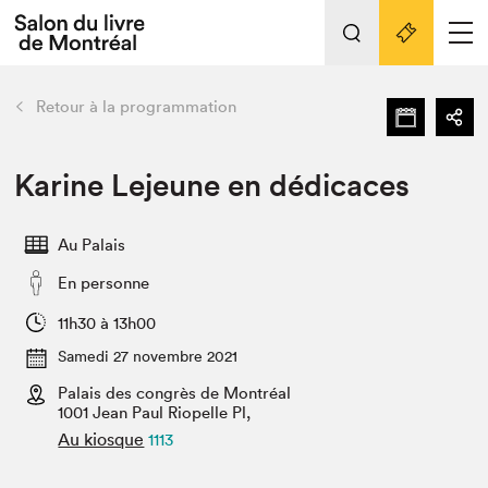
L'événement
Nos activités
retour
Retour à la programmation
Préparer sa visite au Salon
Liens pratiques
Karine Lejeune en dédicaces
Préparer sa visite
Au Palais
Actualités
En personne
Salon au Palais
SLM PRO
11h30 à 13h00
Salon dans la ville et en ligne
Samedi 27 novembre 2021
Palais des congrès de Montréal
Projets partenaires
Espace exposant⋅e⋅s
1001 Jean Paul Riopelle Pl,
Au kiosque
1113
Espace enseignant·e·s