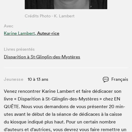
Crédits Photo - K. Lambert
Avec
Karine Lambert,
Auteur·rice
Livres présentés
Disparition à St-Glinglin-des-Mystères
Jeunesse
10 à 13 ans
Français
Venez ren­con­tr­er Karine Lam­bert et faire dédi­cac­er son
livre « Dis­pari­tion à St-Glinglin-des-Mys­tères » chez
EN
QUÊTE
. Nous vous deman­dons de vous présen­ter
20
min­
utes avant le début de la séance de dédi­caces à la caisse
du kiosque indiqué plus haut. Pour un cer­tain nom­bre
d’auteurs et d’autrices, vous devrez vous faire remet­tre un