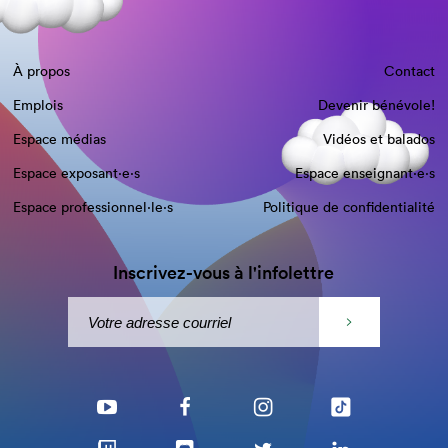
À propos
Contact
Emplois
Devenir bénévole!
Espace médias
Vidéos et balados
Espace exposant·e⋅s
Espace enseignant·e⋅s
Espace professionnel·le⋅s
Politique de confidentialité
Inscrivez-vous à l'infolettre