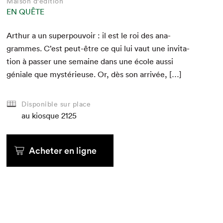
Maison d'édition
EN QUÊTE
Arthur a un super­pou­voir : il est le roi des ana­
grammes. C’est peut-être ce qui lui vaut une invi­ta­
tion à pass­er une semaine dans une école aus­si
géniale que mys­térieuse. Or, dès son arrivée, […]
Disponible sur place
au kiosque
2125
Acheter en ligne