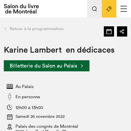
L'événement
Nos activités
retour
Retour à la programmation
Préparer sa visite au Salon
Liens pratiques
Karine Lambert en dédicaces
Préparer sa visite
Billetterie du Salon au Palais
Actualités
Salon au Palais
Au Palais
SLM PRO
Salon dans la ville et en ligne
En personne
Projets partenaires
12h00 à 13h00
Espace exposant⋅e⋅s
Samedi 26 novembre 2022
Espace enseignant·e·s
Palais des congrès de Montréal