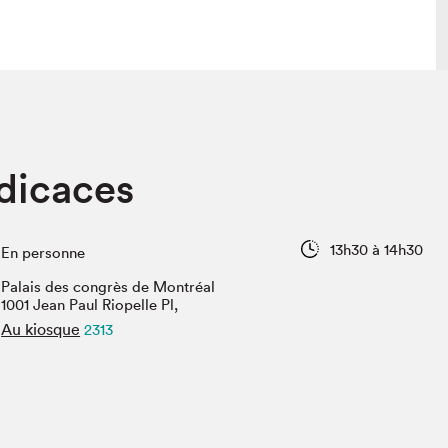
lais
Salon dans la ville et en ligne
dicaces
tion
Programmation dans la ville
colaires Hydro-Québec
Programmation en ligne
Vidéos et balados
13h30 à 14h30
En personne
xposant·e·s
Palais des congrès de Montréal
teur·rice·s
1001 Jean Paul Riopelle Pl,
Au kiosque
2313