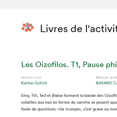
Livres de l'activi
Les Oizofilos. T1, Pause phi
Auteur·rice
Maison d'éd
Karine Gottot
BAYARD C
Emy, Titi, Ted et Blaise for­ment la bande des Oizofi­
Que cher
volatiles aux nez en forme de carotte se posent quo­
foule de ques­tions: «Se tromper, c’est grave ou no