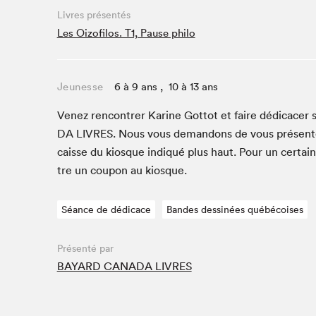
Café La Presse
Livres présentés
Espace Côte-des-Neiges
Les Oizofilos. T1, Pause philo
Espace jeunesse présenté par Desjardins
Espace Zines
Jeunesse
6 à 9 ans , 10 à 13 ans
La lecture en cadeau
Le grand jeu de lecture à voix haute du Salon du livre
Venez ren­con­tr­er Karine Got­tot et faire dédi­cac­er 
de Montréal
DA
LIVRES
. Nous vous deman­dons de vous présen­
Lettres québécoises au Salon
caisse du kiosque indiqué plus haut. Pour un cer­tai
Louisiane enracinée et branchée
tre un coupon au kiosque.
Mur des illustrateur·rice·s
SLM PRO
Séance de dédicace
Bandes dessinées québécoises
Zone Manga
Présenté par
BAYARD CANADA LIVRES