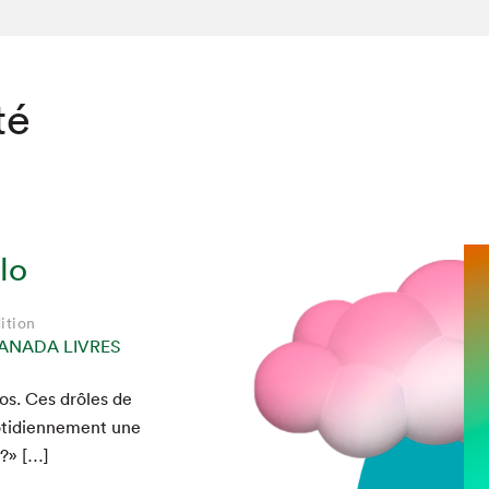
té
lo
ition
ANADA LIVRES
los. Ces drôles de
chez-vous?
ti­di­en­nement une
n?» […]