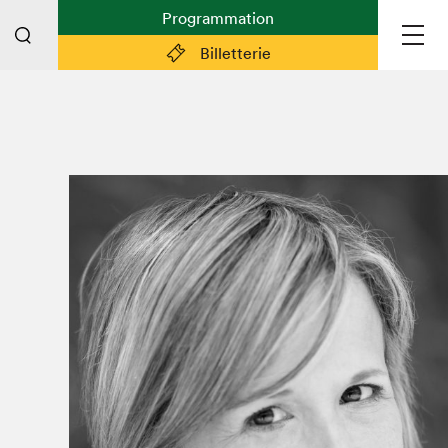
Programmation
Billetterie
Liens pratiques
Plan du Salon
Préparer sa visite
Partenaires
Espace médias
Espace exposant·e·s
Espace enseignant·e·s
Espace participant⋅e⋅s
Espace Salon dans la ville
Espace bénévoles
Devenir bénévole