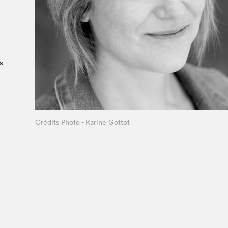
À propos du Salon
Liste des exposant·e·s
Liste des auteur·rice·s
s
Crédits Photo - Karine Gottot