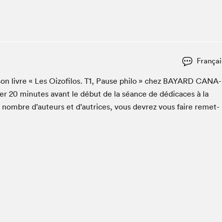
Espace ado | Lis-moi MTL
Espace des tout-petits
Espace Radio-Canada
La cabane à culture
Françai
La Maison des libraires
Le Salon dans ta classe
son livre « Les Oizofi­los.
T
1
, Pause phi­lo » chez
BAYARD
CANA­
ter
20
min­utes avant le début de la séance de dédi­caces à la
Liseur Public
n nom­bre d’auteurs et d’autrices, vous devrez vous faire remet­
Matinées scolaires Hydro-Québec
Narra
Vitrine du Festival littéraire international Metropolis
bleu au SLM