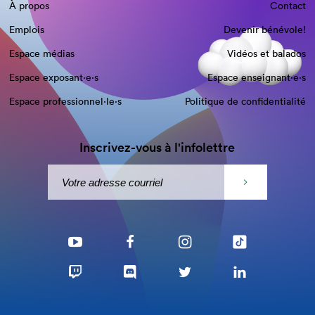
À propos
Contact
Emplois
Devenir bénévole!
Espace médias
Vidéos et balados
Espace exposant·e⋅s
Espace enseignant·e⋅s
Espace professionnel·le⋅s
Politique de confidentialité
Inscrivez-vous à l'infolettre