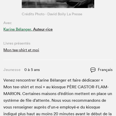
Crédits Photo - David Boily La Presse
Avec
Karine Bélanger,
Auteur·rice
Livres présentés
Mon tee-shirt et moi
Jeunesse
0 à 5 ans
Français
Venez ren­con­tr­er Karine Bélanger et faire dédi­cac­er «
Mon tee-shirt et moi » au kiosque
PÈRE
CAS­TOR-FLAM­
MAR­I­ON
. Cer­taines maisons d’édi­tion met­tent en place un
sys­tème de file d’at­tente. Nous vous recom­man­dons de
vous ren­seign­er auprès d’un·e employé·e du kiosque
indiqué plus haut au moins
20
min­utes avant le début de la