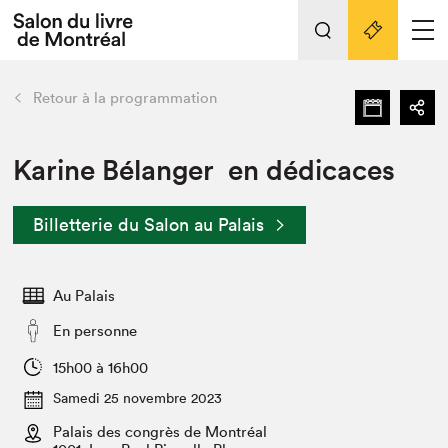
L'événement
Nos activités
retour
Retour à la programmation
Préparer sa visite au Salon
Liens pratiques
Karine Bélanger en dédicaces
Préparer sa visite
Billetterie du Salon au Palais
Actualités
Salon au Palais
Au Palais
SLM PRO
Salon dans la ville et en ligne
En personne
Projets partenaires
15h00 à 16h00
Espace exposant⋅e⋅s
Samedi 25 novembre 2023
Espace enseignant·e·s
Palais des congrès de Montréal