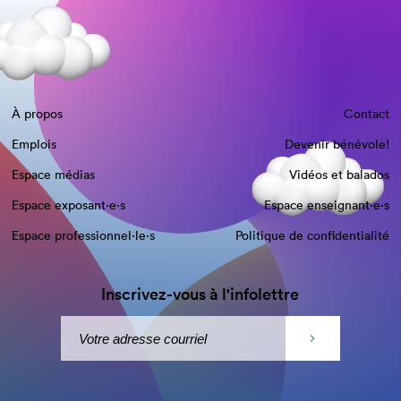
À propos
Contact
Emplois
Devenir bénévole!
Espace médias
Vidéos et balados
Espace exposant·e⋅s
Espace enseignant·e⋅s
Espace professionnel·le⋅s
Politique de confidentialité
Inscrivez-vous à l'infolettre