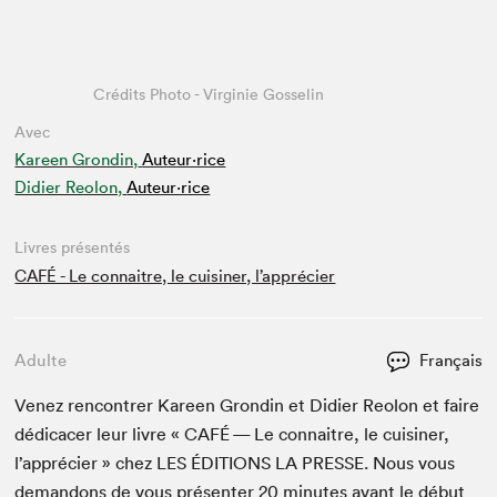
Crédits Photo - Virginie Gosselin
Avec
Kareen Grondin,
Auteur·rice
Didier Reolon,
Auteur·rice
Livres présentés
CAFÉ - Le connaitre, le cuisiner, l’apprécier
Adulte
Français
Venez ren­con­tr­er Kareen Grondin et Didi­er Reolon et faire
dédi­cac­er leur livre «
CAFÉ
— Le con­naitre, le cuisin­er,
l’apprécier » chez
LES
ÉDI­TIONS
LA
PRESSE
. Nous vous
deman­dons de vous présen­ter
20
min­utes avant le début