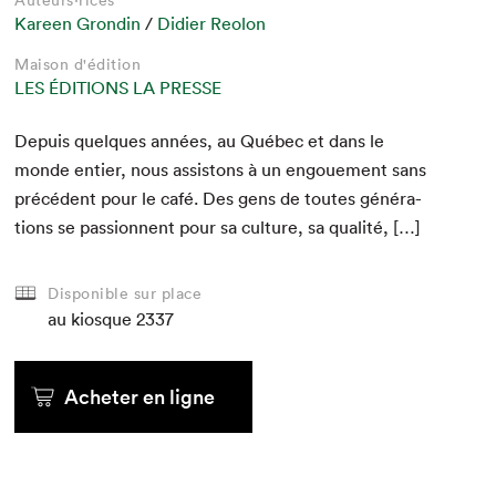
Auteurs·rices
Kareen Grondin
/
Didier Reolon
Maison d'édition
LES ÉDITIONS LA PRESSE
Depuis quelques années, au Québec et dans le
monde entier, nous assis­tons à un engoue­ment sans
précé­dent pour le café. Des gens de toutes généra­
tions se pas­sion­nent pour sa cul­ture, sa qualité, […]
Disponible sur place
au kiosque
2337
Acheter en ligne