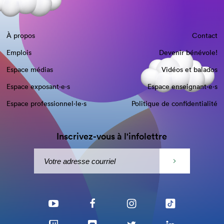
À propos
Contact
Emplois
Devenir bénévole!
Espace médias
Vidéos et balados
Espace exposant·e⋅s
Espace enseignant·e⋅s
Espace professionnel·le⋅s
Politique de confidentialité
Inscrivez-vous à l'infolettre