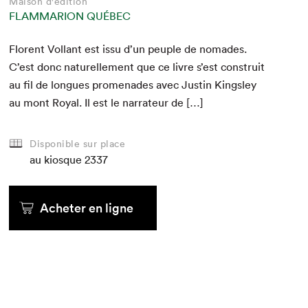
Maison d'édition
FLAMMARION QUÉBEC
Flo­rent Vol­lant est issu d’un peu­ple de nomades.
C’est donc naturelle­ment que ce livre s’est con­stru­it
au fil de longues prom­e­nades avec Justin Kings­ley
au mont Roy­al. Il est le nar­ra­teur de […]
Disponible sur place
au kiosque
2337
Acheter en ligne