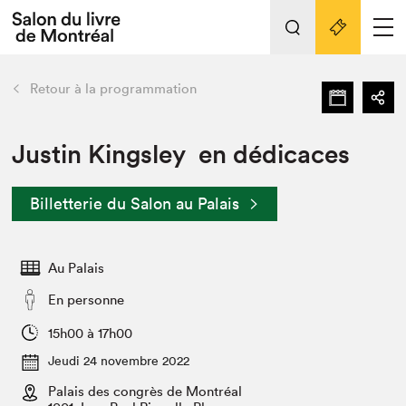
L'événement
Nos activités
retour
Retour à la programmation
Préparer sa visite au Salon
Liens pratiques
Justin Kingsley en dédicaces
Préparer sa visite
Billetterie du Salon au Palais
Actualités
Salon au Palais
Au Palais
SLM PRO
Salon dans la ville et en ligne
En personne
Projets partenaires
15h00 à 17h00
Espace exposant⋅e⋅s
Jeudi 24 novembre 2022
Espace enseignant·e·s
Palais des congrès de Montréal