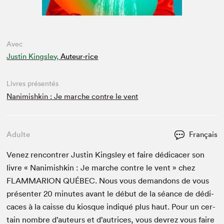
Avec
Justin Kingsley,
Auteur·rice
Livres présentés
Nanimishkin : Je marche contre le vent
Adulte
Français
Venez ren­con­tr­er Justin Kings­ley et faire dédi­cac­er son
livre « Nan­imishkin : Je marche con­tre le vent » chez
FLAM­MAR­I­ON
QUÉBEC
. Nous vous deman­dons de vous
présen­ter
20
min­utes avant le début de la séance de dédi­
caces à la caisse du kiosque indiqué plus haut. Pour un cer­
tain nom­bre d’auteurs et d’autrices, vous devrez vous faire