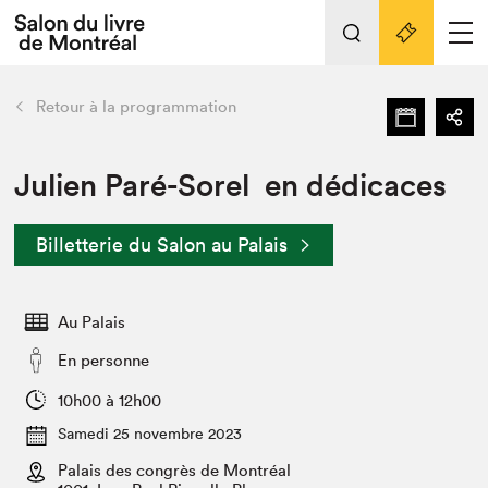
L'événement
Nos activités
retour
Retour à la programmation
Préparer sa visite au Salon
Liens pratiques
Julien Paré-Sorel en dédicaces
Préparer sa visite
Billetterie du Salon au Palais
Actualités
Salon au Palais
Au Palais
SLM PRO
Salon dans la ville et en ligne
En personne
Projets partenaires
10h00 à 12h00
Espace exposant⋅e⋅s
Samedi 25 novembre 2023
Espace enseignant·e·s
Palais des congrès de Montréal