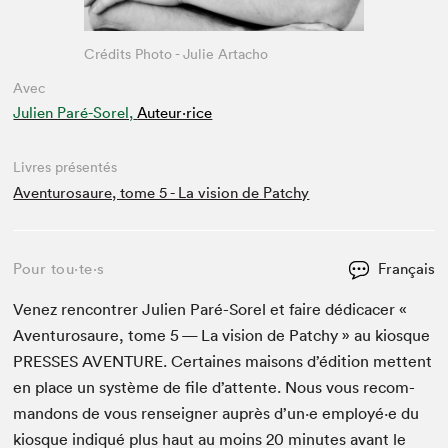
Crédits Photo - Julie Artacho
Avec
Julien Paré-Sorel,
Auteur·rice
Livres présentés
Aventurosaure, tome 5 - La vision de Patchy
Pour tou⋅te⋅s
Français
Venez ren­con­tr­er Julien Paré-Sorel et faire dédi­cac­er «
Aven­tur­osaure, tome
5
— La vision de Patchy » au kiosque
PRESS­ES
AVEN­TURE
. Cer­taines maisons d’édi­tion met­tent
en place un sys­tème de file d’at­tente. Nous vous recom­
man­dons de vous ren­seign­er auprès d’un·e employé·e du
kiosque indiqué plus haut au moins
20
min­utes avant le