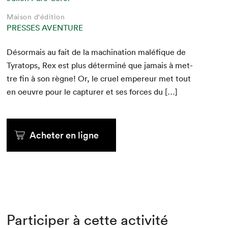
Maison d'édition
PRESSES AVENTURE
Désor­mais au fait de la machi­na­tion malé­fique de
Tyratops, Rex est plus déter­miné que jamais à met­
tre fin à son règne! Or, le cru­el empereur met tout
en oeu­vre pour le cap­tur­er et ses forces du […]
Acheter en ligne
Participer à cette activité