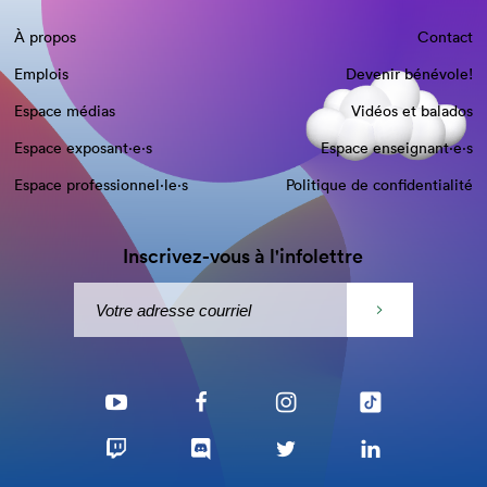
À propos
Contact
Emplois
Devenir bénévole!
Espace médias
Vidéos et balados
Espace exposant·e⋅s
Espace enseignant·e⋅s
Espace professionnel·le⋅s
Politique de confidentialité
Inscrivez-vous à l'infolettre