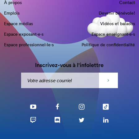
À propos
Contact
Emplois
Devenir bénévole!
Espace médias
Vidéos et balados
Espace exposant·e⋅s
Espace enseignant·e⋅s
Espace professionnel·le⋅s
Politique de confidentialité
Inscrivez-vous à l'infolettre