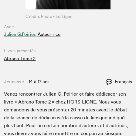
Crédits Photo - EdiLigne
Avec
Julien G.Poirier,
Auteur·rice
Livres présentés
Abrano Tome 2
Jeunesse
14 à 17 ans
Français
Venez ren­con­tr­er Julien G. Poiri­er et faire dédi­cac­er son
livre « Abra­no Tome
2
» chez
HORS-LIGNE
. Nous vous
deman­dons de vous présen­ter
20
min­utes avant le début
de la séance de dédi­caces à la caisse du kiosque indiqué
plus haut. Pour un cer­tain nom­bre d’auteurs et d’autrices,
vous devrez vous faire remet­tre un coupon au kiosque.