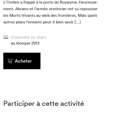
L’Ombre a frap­pé à la porte du Roy­aume. Heureuse­
ment, Abra­no et l’armée orestoran ont su repouss­er
les Morts-Vivants au-delà des fron­tières. Mais quels
autres plans l’ennemi peut-il bien avoir […]
Disponible sur place
au kiosque
2913
Acheter
Participer à cette activité