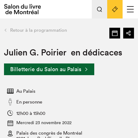
L'événement
Nos activités
retour
Retour à la programmation
Préparer sa visite au Salon
Liens pratiques
Julien G. Poirier en dédicaces
Préparer sa visite
Billetterie du Salon au Palais
Actualités
Salon au Palais
Au Palais
SLM PRO
Salon dans la ville et en ligne
En personne
Projets partenaires
12h00 à 15h00
Espace exposant⋅e⋅s
Mercredi 23 novembre 2022
Espace enseignant·e·s
Palais des congrès de Montréal