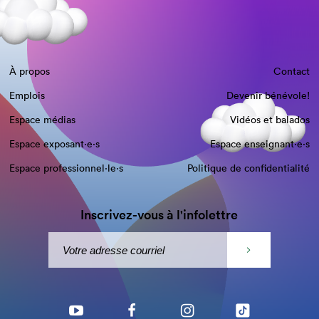
À propos
Contact
Emplois
Devenir bénévole!
Espace médias
Vidéos et balados
Espace exposant·e⋅s
Espace enseignant·e⋅s
Espace professionnel·le⋅s
Politique de confidentialité
Inscrivez-vous à l'infolettre