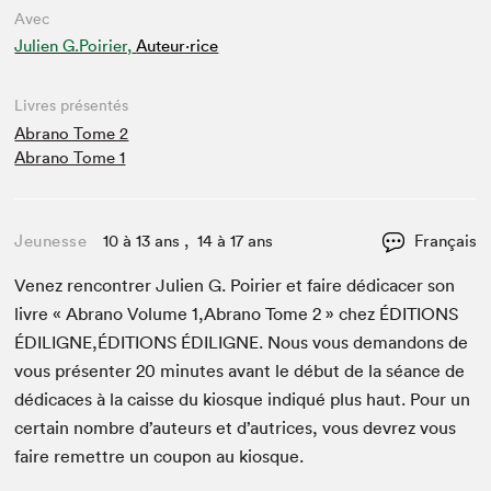
Avec
Julien G.Poirier,
Auteur·rice
Livres présentés
Abrano Tome 2
Abrano Tome 1
Jeunesse
10 à 13 ans , 14 à 17 ans
Français
Venez ren­con­tr­er Julien G. Poiri­er et faire dédi­cac­er son
livre « Abra­no Vol­ume
1
,Abrano Tome
2
» chez
ÉDI­TIONS
ÉDILIGNE
,
ÉDITIONS
ÉDILIGNE
. Nous vous deman­dons de
vous présen­ter
20
min­utes avant le début de la séance de
dédi­caces à la caisse du kiosque indiqué plus haut. Pour un
cer­tain nom­bre d’auteurs et d’autrices, vous devrez vous
faire remet­tre un coupon au kiosque.