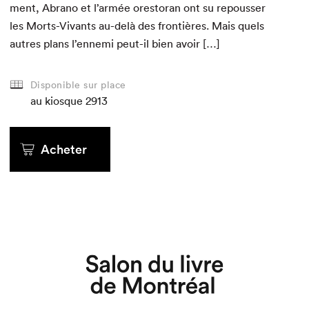
ment, Abra­no et l’armée orestoran ont su repouss­er
les Morts-Vivants au-delà des fron­tières. Mais quels
autres plans l’ennemi peut-il bien avoir […]
Disponible sur place
au kiosque
au kiosque
au kiosque
au kiosque
au kiosque
au kiosque
2913
Acheter
Acheter
Acheter
Acheter
Acheter
Acheter
Que cherchez-vous?