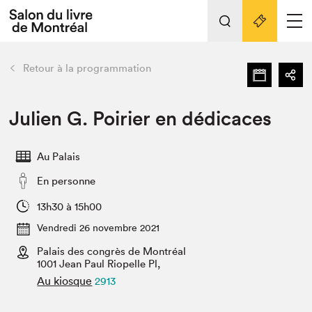
L'événement
Nos activités
retour
Retour à la programmation
Préparer sa visite au Salon
Liens pratiques
Julien G. Poirier en dédicaces
Préparer sa visite
Au Palais
Actualités
En personne
Salon au Palais
SLM PRO
13h30 à 15h00
Salon dans la ville et en ligne
Vendredi 26 novembre 2021
Palais des congrès de Montréal
Projets partenaires
Espace exposant⋅e⋅s
1001 Jean Paul Riopelle Pl,
Au kiosque
2913
Espace enseignant·e·s