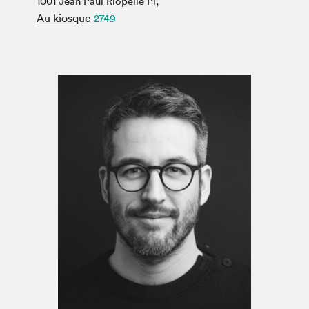
1001 Jean Paul Riopelle Pl,
Espace médias
Au kiosque
2749