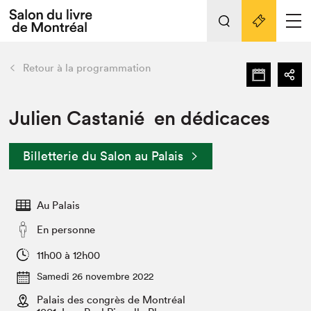
L'événement
Nos activités
retour
Retour à la programmation
Préparer sa visite au Salon
Liens pratiques
Julien Castanié en dédicaces
Préparer sa visite
Billetterie du Salon au Palais
Actualités
Salon au Palais
Au Palais
SLM PRO
Salon dans la ville et en ligne
En personne
Projets partenaires
11h00 à 12h00
Espace exposant⋅e⋅s
Samedi 26 novembre 2022
Espace enseignant·e·s
Palais des congrès de Montréal