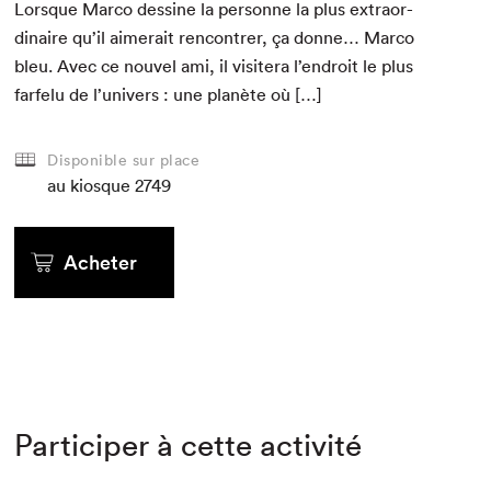
Lorsque Mar­co des­sine la per­son­ne la plus extra­or­
di­naire qu’il aimerait ren­con­tr­er, ça donne… Mar­co
bleu. Avec ce nou­v­el ami, il vis­it­era l’endroit le plus
far­felu de l’univers : une planète où […]
Disponible sur place
au kiosque
2749
Acheter
Participer à cette activité