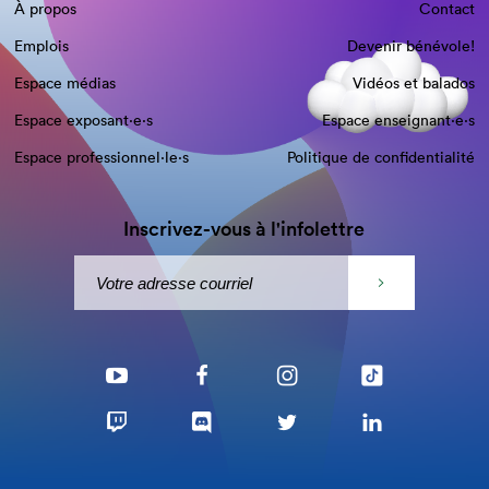
À propos
Contact
Emplois
Devenir bénévole!
Espace médias
Vidéos et balados
Espace exposant·e⋅s
Espace enseignant·e⋅s
Espace professionnel·le⋅s
Politique de confidentialité
Inscrivez-vous à l'infolettre