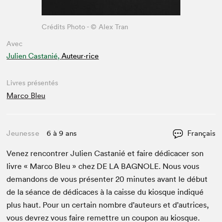
Crédits Photo - © Alex Tran
Avec
Julien Castanié,
Auteur·rice
Livres présentés
Marco Bleu
Jeunesse
6 à 9 ans
Français
Venez ren­con­tr­er Julien Cas­tanié et faire dédi­cac­er son
livre « Mar­co Bleu » chez
DE
LA
BAG­NOLE
. Nous vous
deman­dons de vous présen­ter
20
min­utes avant le début
de la séance de dédi­caces à la caisse du kiosque indiqué
plus haut. Pour un cer­tain nom­bre d’auteurs et d’autrices,
vous devrez vous faire remet­tre un coupon au kiosque.