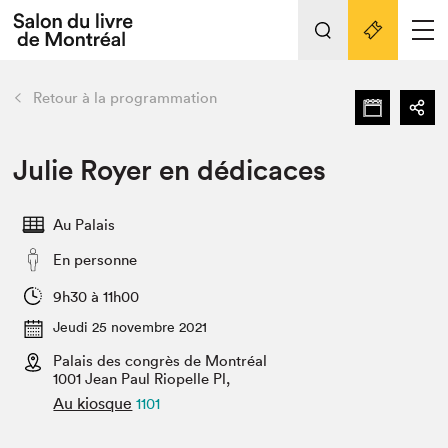
L'événement
Nos activités
retour
Retour à la programmation
Préparer sa visite au Salon
Liens pratiques
Julie Royer en dédicaces
Préparer sa visite
Au Palais
Actualités
En personne
Salon au Palais
SLM PRO
9h30 à 11h00
Salon dans la ville et en ligne
Jeudi 25 novembre 2021
Palais des congrès de Montréal
Projets partenaires
Espace exposant⋅e⋅s
1001 Jean Paul Riopelle Pl,
Au kiosque
1101
Espace enseignant·e·s