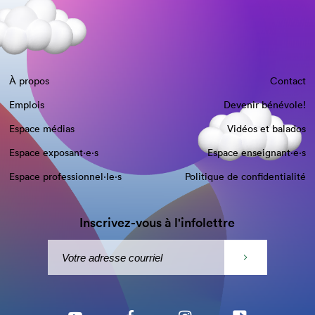
À propos
Contact
Emplois
Devenir bénévole!
Espace médias
Vidéos et balados
Espace exposant·e⋅s
Espace enseignant·e⋅s
Espace professionnel·le⋅s
Politique de confidentialité
Inscrivez-vous à l'infolettre