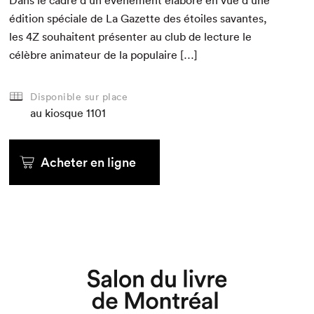
Dans le cadre d’un événe­ment élaboré en vue d’une
édi­tion spé­ciale de La Gazette des étoiles savantes,
les
4
Z
souhait­ent présen­ter au club de lec­ture le
célèbre ani­ma­teur de la populaire […]
Disponible sur place
au kiosque
1101
Acheter en ligne
Que cherchez-vous?