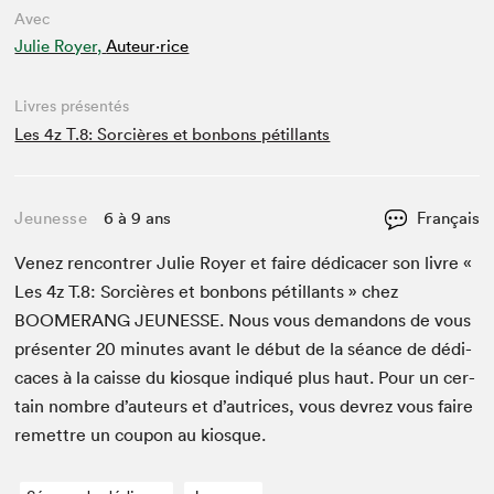
Avec
Julie Royer,
Auteur·rice
Livres présentés
Les 4z T.8: Sorcières et bonbons pétillants
Jeunesse
6 à 9 ans
Français
Venez ren­con­tr­er Julie Roy­er et faire dédi­cac­er son livre «
Les
4
z T.
8
: Sor­cières et bon­bons pétil­lants » chez
BOOMERANG
JEUNESSE
. Nous vous deman­dons de vous
présen­ter
20
min­utes avant le début de la séance de dédi­
caces à la caisse du kiosque indiqué plus haut. Pour un cer­
tain nom­bre d’auteurs et d’autrices, vous devrez vous faire
remet­tre un coupon au kiosque.