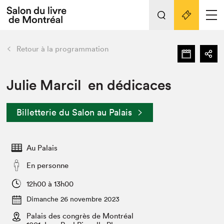
L'événement
Nos activités
retour
Retour à la programmation
Préparer sa visite au Salon
Liens pratiques
Julie Marcil en dédicaces
Préparer sa visite
Billetterie du Salon au Palais
Actualités
Salon au Palais
Au Palais
SLM PRO
Salon dans la ville et en ligne
En personne
Projets partenaires
12h00 à 13h00
Espace exposant⋅e⋅s
Dimanche 26 novembre 2023
Espace enseignant·e·s
Palais des congrès de Montréal