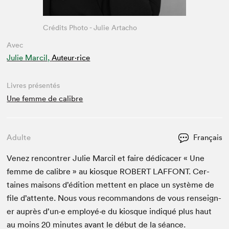
Crédits Photo - Julie Artacho
Avec
Julie Marcil,
Auteur·rice
Livres présentés
Une femme de calibre
Adulte
Français
Venez ren­con­tr­er Julie Mar­cil et faire dédi­cac­er « Une
femme de cal­i­bre » au kiosque
ROBERT
LAF­FONT
. Cer­
taines maisons d’édi­tion met­tent en place un sys­tème de
file d’at­tente. Nous vous recom­man­dons de vous ren­seign­
er auprès d’un·e employé·e du kiosque indiqué plus haut
au moins
20
min­utes avant le début de la séance.