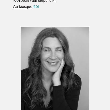
1001 Jean Paul Riopelle Pl,
Espace médias
Au kiosque
601