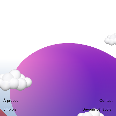
À propos
Contact
Emplois
Devenir bénévole!