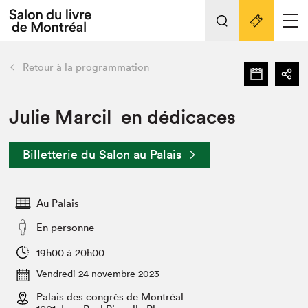
L'événement
Nos activités
retour
Retour à la programmation
Préparer sa visite au Salon
Liens pratiques
Julie Marcil en dédicaces
Préparer sa visite
Billetterie du Salon au Palais
Actualités
Salon au Palais
Au Palais
SLM PRO
Salon dans la ville et en ligne
En personne
Projets partenaires
19h00 à 20h00
Espace exposant⋅e⋅s
Vendredi 24 novembre 2023
Espace enseignant·e·s
Palais des congrès de Montréal