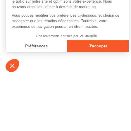
À propos
Contact
Emplois
Devenir bénévo
Espace médias
Vidéos et balad