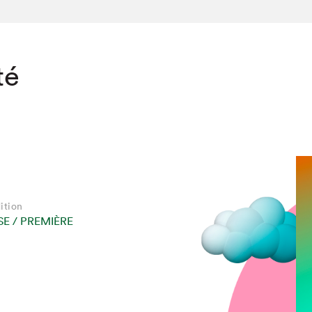
té
ition
E / PREMIÈRE