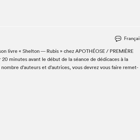
Espace ado | Lis-moi MTL
Espace des tout-petits
Espace Radio-Canada
La cabane à culture
Françai
La Maison des libraires
Le Salon dans ta classe
r son livre « Shel­ton — Rubis » chez
APOTHÉOSE
/
PRE­MIÈRE
r
20
min­utes avant le début de la séance de dédi­caces à la
Liseur Public
n nom­bre d’auteurs et d’autrices, vous devrez vous faire remet­
Matinées scolaires Hydro-Québec
Narra
Vitrine du Festival littéraire international Metropolis
bleu au SLM