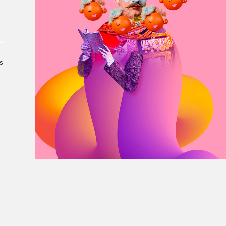
À propos du Salon
Liste des exposant·e·s
Liste des auteur·rice·s
s