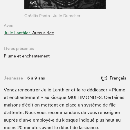
Crédits Photo - Julie Durocher
Avec
Julie Lanthier,
Auteur·rice
Livres présentés
Plume et enchantement
Jeunesse
6 à 9 ans
Français
Venez ren­con­tr­er Julie Lan­thi­er et faire dédi­cac­er « Plume
et enchante­ment » au kiosque
MUL­TI­MON­DES
. Cer­taines
maisons d’édi­tion met­tent en place un sys­tème de file
d’at­tente. Nous vous recom­man­dons de vous ren­seign­er
auprès d’un·e employé·e du kiosque indiqué plus haut au
moins
20
min­utes avant le début de la séance.