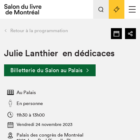
L'événement
Nos activités
retour
Retour à la programmation
Préparer sa visite au Salon
Liens pratiques
Julie Lanthier en dédicaces
Préparer sa visite
Billetterie du Salon au Palais
Actualités
Salon au Palais
Au Palais
SLM PRO
Salon dans la ville et en ligne
En personne
Projets partenaires
11h30 à 13h00
Espace exposant⋅e⋅s
Vendredi 24 novembre 2023
Espace enseignant·e·s
Palais des congrès de Montréal