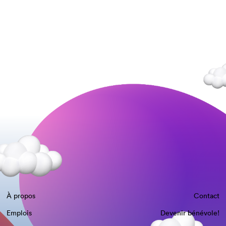
À propos
Contact
Emplois
Devenir bénévole!