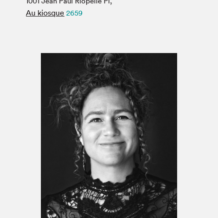
1001 Jean Paul Riopelle Pl,
Espace médias
Au kiosque
2659