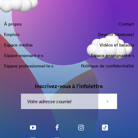
À propos
Contact
Emplois
Devenir bénévole!
Espace médias
Vidéos et balados
Espace exposant·e⋅s
Espace enseignant·e⋅s
Espace professionnel·le⋅s
Politique de confidentialité
Inscrivez-vous à l'infolettre