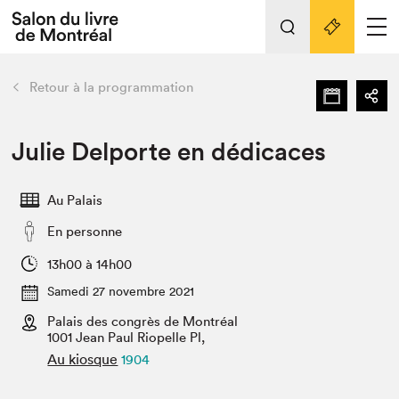
L'événement
Nos activités
retour
Retour à la programmation
Préparer sa visite au Salon
Liens pratiques
Julie Delporte en dédicaces
Préparer sa visite
Au Palais
Actualités
En personne
Salon au Palais
SLM PRO
13h00 à 14h00
Salon dans la ville et en ligne
Samedi 27 novembre 2021
Palais des congrès de Montréal
Projets partenaires
Espace exposant⋅e⋅s
1001 Jean Paul Riopelle Pl,
Au kiosque
1904
Espace enseignant·e·s