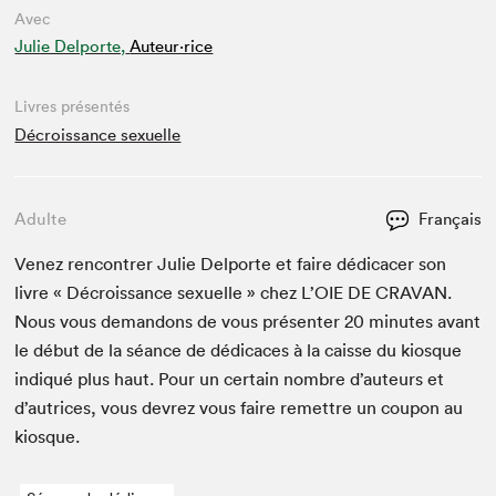
Avec
Julie Delporte,
Auteur·rice
Livres présentés
Décroissance sexuelle
Adulte
Français
Venez ren­con­tr­er Julie Del­porte et faire dédi­cac­er son
livre « Décrois­sance sex­uelle » chez L’
OIE
DE
CRA­VAN
.
Nous vous deman­dons de vous présen­ter
20
min­utes avant
le début de la séance de dédi­caces à la caisse du kiosque
indiqué plus haut. Pour un cer­tain nom­bre d’auteurs et
d’autrices, vous devrez vous faire remet­tre un coupon au
kiosque.