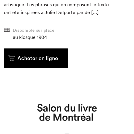
artis­tique. Les phras­es qui en com­posent le texte
ont été inspirées à Julie Del­porte par de […]
Disponible sur place
au kiosque
1904
Acheter en ligne
Que cherchez-vous?