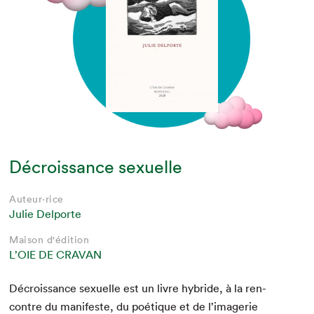
Décroissance sexuelle
Auteur·rice
Julie Delporte
Maison d'édition
L’OIE DE CRAVAN
Décrois­sance sex­uelle est un livre hybride, à la ren­
con­tre du man­i­feste, du poé­tique et de l’im­agerie