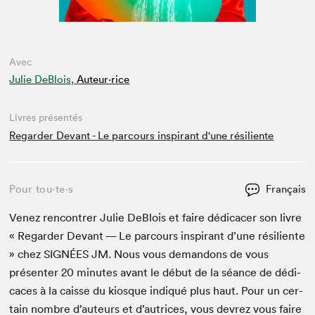
Avec
Julie DeBlois,
Auteur·rice
Livres présentés
Regarder Devant - Le parcours inspirant d'une résiliente
Pour tou⋅te⋅s
Français
Venez ren­con­tr­er Julie DeBlois et faire dédi­cac­er son livre
« Regarder Devant — Le par­cours inspi­rant d’une résiliente
» chez
SIGNÉES
JM
. Nous vous deman­dons de vous
présen­ter
20
min­utes avant le début de la séance de dédi­
caces à la caisse du kiosque indiqué plus haut. Pour un cer­
tain nom­bre d’auteurs et d’autrices, vous devrez vous faire