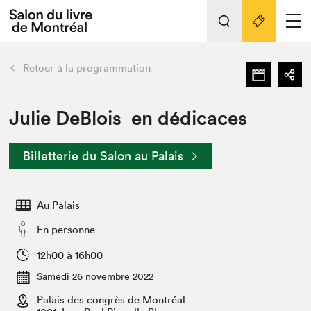
L'événement
Nos activités
retour
Retour à la programmation
Préparer sa visite au Salon
Liens pratiques
Julie DeBlois en dédicaces
Préparer sa visite
Billetterie du Salon au Palais
Actualités
Salon au Palais
Au Palais
SLM PRO
Salon dans la ville et en ligne
En personne
Projets partenaires
12h00 à 16h00
Espace exposant⋅e⋅s
Samedi 26 novembre 2022
Espace enseignant·e·s
Palais des congrès de Montréal