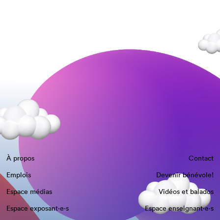
À propos
Contact
Emplois
Devenir bénévole!
Espace médias
Vidéos et balados
Espace exposant·e⋅s
Espace enseignant·e⋅s