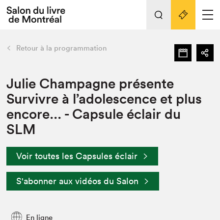
L'événement
Nos activités
retour
Retour à la programmation
Préparer sa visite au Salon
Liens pratiques
Julie Champagne présente
Survivre à l’adolescence et plus
Préparer sa visite
encore... - Capsule éclair du
Actualités
SLM
Salon au Palais
SLM PRO
Salon dans la ville et en ligne
Voir toutes les Capsules éclair
Projets partenaires
S'abonner aux vidéos du Salon
Espace exposant⋅e⋅s
Espace enseignant·e·s
En ligne