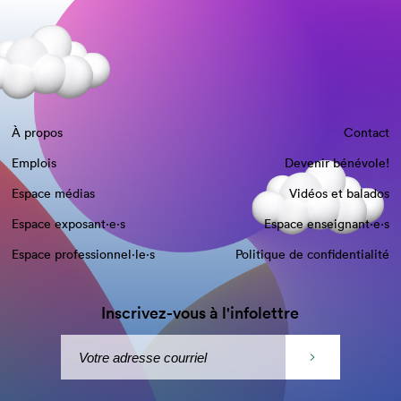
À propos
Contact
Emplois
Devenir bénévole!
Espace médias
Vidéos et balados
Espace exposant·e⋅s
Espace enseignant·e⋅s
Espace professionnel·le⋅s
Politique de confidentialité
Inscrivez-vous à l'infolettre