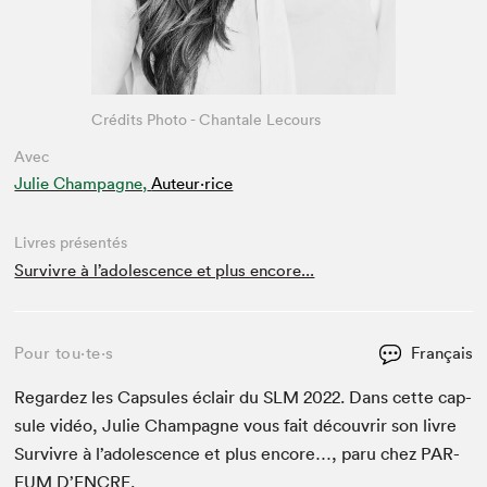
Crédits Photo - Chantale Lecours
Avec
Julie Champagne,
Auteur·rice
Livres présentés
Survivre à l’adolescence et plus encore...
Pour tou⋅te⋅s
Français
Regardez les Cap­sules éclair du
SLM
2022
. Dans cette cap­
sule vidéo, Julie Cham­pagne vous fait décou­vrir son livre
Sur­vivre à l’adolescence et plus encore…, paru chez
PAR­
FUM
D’ENCRE.