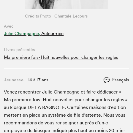
Crédits Photo - Chantale Lecours
Avec
Julie Champagne,
Auteur·rice
Livres présentés
Ma premiere fois- Huit nouvelles pour changer les regles
Jeunesse
14 à 17 ans
Français
Venez ren­con­tr­er Julie Cham­pagne et faire dédi­cac­er «
Ma pre­miere fois- Huit nou­velles pour chang­er les regles »
au kiosque
DE
LA
BAG­NOLE
. Cer­taines maisons d’édi­tion
met­tent en place un sys­tème de file d’at­tente. Nous vous
recom­man­dons de vous ren­seign­er auprès d’un·e
employé·e du kiosque indiqué plus haut au moins
20
min­