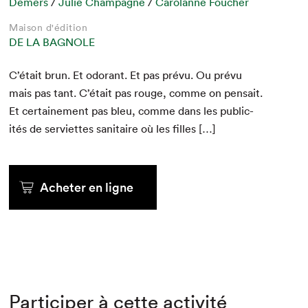
Demers
/
Julie Champagne
/
Carolanne Foucher
Maison d'édition
DE LA BAGNOLE
C’était brun. Et odor­ant. Et pas prévu. Ou prévu
mais pas tant. C’était pas rouge, comme on pen­sait.
Et cer­taine­ment pas bleu, comme dans les pub­lic­
ités de servi­ettes san­i­taire où les filles […]
Acheter en ligne
Participer à cette activité