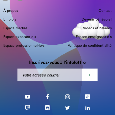
À propos
Contact
Emplois
Devenir bénévole!
Espace médias
Vidéos et balados
Espace exposant·e⋅s
Espace enseignant·e⋅s
Espace professionnel·le⋅s
Politique de confidentialité
Inscrivez-vous à l'infolettre