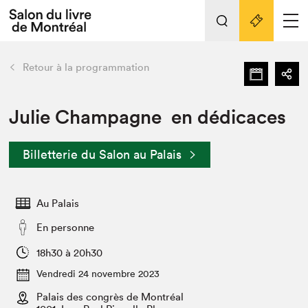
L'événement
Nos activités
retour
Retour à la programmation
Préparer sa visite au Salon
Liens pratiques
Julie Champagne en dédicaces
Préparer sa visite
Billetterie du Salon au Palais
Actualités
Salon au Palais
Au Palais
SLM PRO
Salon dans la ville et en ligne
En personne
Projets partenaires
18h30 à 20h30
Espace exposant⋅e⋅s
Vendredi 24 novembre 2023
Espace enseignant·e·s
Palais des congrès de Montréal