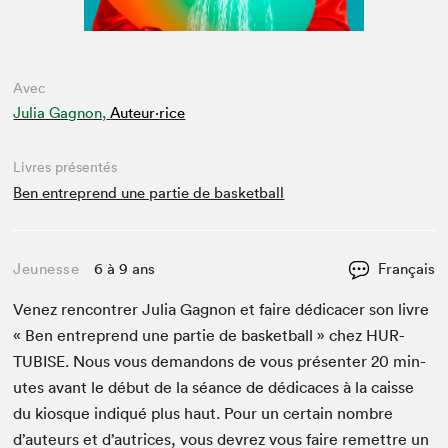
Avec
Julia Gagnon,
Auteur·rice
Livres présentés
Ben entreprend une partie de basketball
Jeunesse
6 à 9 ans
Français
Venez ren­con­tr­er Julia Gagnon et faire dédi­cac­er son livre
« Ben entre­prend une par­tie de bas­ket­ball » chez
HUR­
TUBISE
. Nous vous deman­dons de vous présen­ter
20
min­
utes avant le début de la séance de dédi­caces à la caisse
du kiosque indiqué plus haut. Pour un cer­tain nom­bre
d’auteurs et d’autrices, vous devrez vous faire remet­tre un