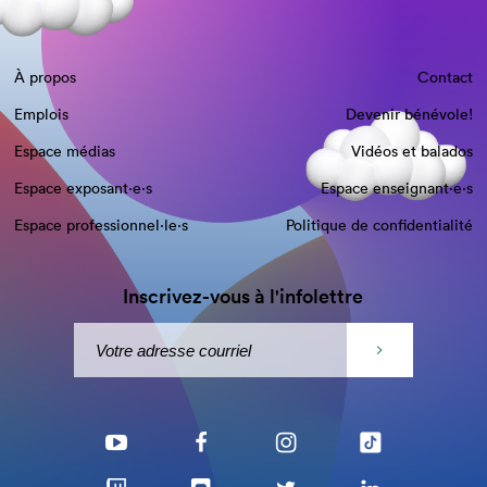
À propos
Contact
Emplois
Devenir bénévole!
Espace médias
Vidéos et balados
Espace exposant·e⋅s
Espace enseignant·e⋅s
Espace professionnel·le⋅s
Politique de confidentialité
Inscrivez-vous à l'infolettre