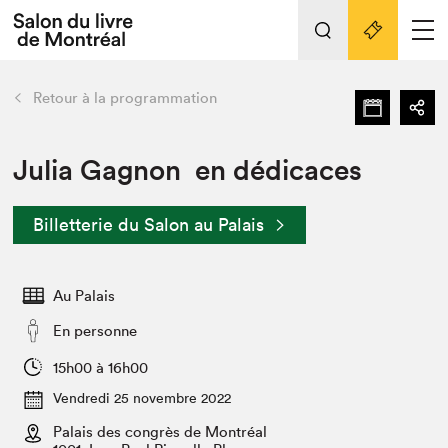
L'événement
Nos activités
retour
Retour à la programmation
Préparer sa visite au Salon
Liens pratiques
Julia Gagnon en dédicaces
Préparer sa visite
Billetterie du Salon au Palais
Actualités
Salon au Palais
Au Palais
SLM PRO
Salon dans la ville et en ligne
En personne
Projets partenaires
15h00 à 16h00
Espace exposant⋅e⋅s
Vendredi 25 novembre 2022
Espace enseignant·e·s
Palais des congrès de Montréal