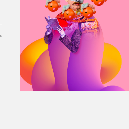
À propos du Salon
Liste des exposant·e·s
Liste des auteur·rice·s
s