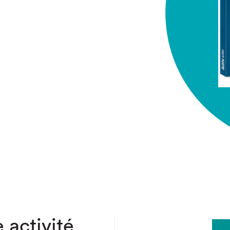
chez-vous?
 activité