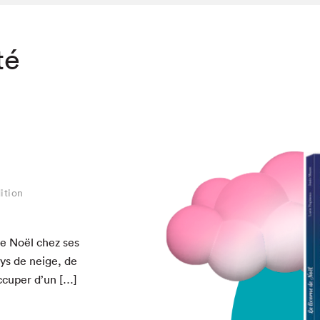
té
ition
e Noël chez ses
ays de neige, de
ccuper d’un […]