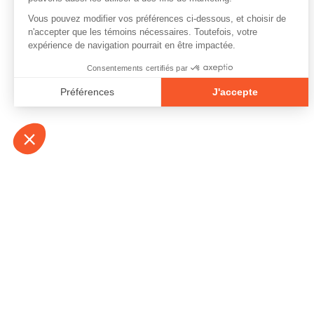
À propos
Contact
Emplois
Devenir bénévo
Espace médias
Vidéos et balad