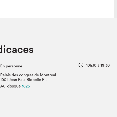
lais
Salon dans la ville et en ligne
dicaces
tion
Programmation dans la ville
colaires Hydro-Québec
Programmation en ligne
Vidéos et balados
10h30 à 11h30
En personne
xposant·e·s
Palais des congrès de Montréal
teur·rice·s
1001 Jean Paul Riopelle Pl,
Au kiosque
1625