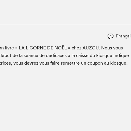
Espace ado | Lis-moi MTL
Espace des tout-petits
Espace Radio-Canada
La cabane à culture
Françai
La Maison des libraires
Le Salon dans ta classe
on livre «
LA
LICORNE
DE
NOËL
» chez
AUZOU
. Nous vous
début de la séance de dédi­caces à la caisse du kiosque indiqué
Liseur Public
utrices, vous devrez vous faire remet­tre un coupon au kiosque.
Matinées scolaires Hydro-Québec
Narra
Vitrine du Festival littéraire international Metropolis
bleu au SLM