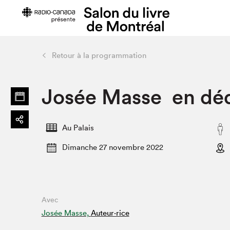
Retour à la programmation
Préparer sa visite
Salon au Pa
Josée Masse en dé
Horaires et tarifs
Programma
Plan du Salon
Matinées s
Se rendre au Salon
SLM PRO
Au Palais
Accessibilité
Liste des e
Dimanche 27 novembre 2022
Restauration
Liste des au
Code de conduite
Avec
Projets partenaires
Josée Masse,
Auteur·rice