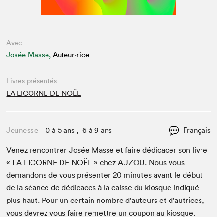
Avec
Josée Masse,
Auteur·rice
Livres présentés
LA LICORNE DE NOËL
Jeunesse
0 à 5 ans , 6 à 9 ans
Français
Venez ren­con­tr­er Josée Masse et faire dédi­cac­er son livre
«
LA
LICORNE
DE
NOËL
» chez
AUZOU
. Nous vous
deman­dons de vous présen­ter
20
min­utes avant le début
de la séance de dédi­caces à la caisse du kiosque indiqué
plus haut. Pour un cer­tain nom­bre d’auteurs et d’autrices,
vous devrez vous faire remet­tre un coupon au kiosque.