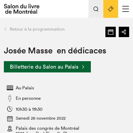
L'événement
Nos activités
retour
Retour à la programmation
Préparer sa visite au Salon
Liens pratiques
Josée Masse en dédicaces
Préparer sa visite
Billetterie du Salon au Palais
Actualités
Salon au Palais
Au Palais
SLM PRO
Salon dans la ville et en ligne
En personne
Projets partenaires
10h30 à 11h30
Espace exposant⋅e⋅s
Samedi 26 novembre 2022
Espace enseignant·e·s
Palais des congrès de Montréal