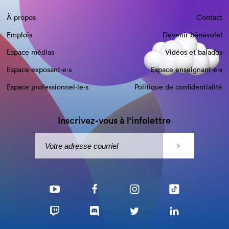
À propos
Contact
Emplois
Devenir bénévole!
Espace médias
Vidéos et balados
Espace exposant·e⋅s
Espace enseignant·e⋅s
Espace professionnel·le⋅s
Politique de confidentialité
Inscrivez-vous à l'infolettre