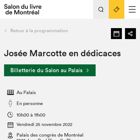
L'événement
Nos activités
retour
Retour à la programmation
Préparer sa visite au Salon
Liens pratiques
Josée Marcotte en dédicaces
Préparer sa visite
Billetterie du Salon au Palais
Actualités
Salon au Palais
Au Palais
SLM PRO
Salon dans la ville et en ligne
En personne
Projets partenaires
10h00 à 11h00
Espace exposant⋅e⋅s
Vendredi 25 novembre 2022
Espace enseignant·e·s
Palais des congrès de Montréal