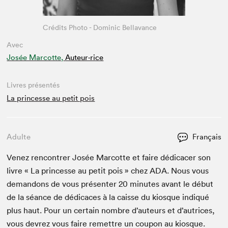
Crédits Photo - Dominic Bellavance
Avec
Josée Marcotte,
Auteur·rice
Livres présentés
La princesse au petit pois
Adulte
Français
Venez ren­con­tr­er Josée Mar­cotte et faire dédi­cac­er son
livre « La princesse au petit pois » chez
ADA
. Nous vous
deman­dons de vous présen­ter
20
min­utes avant le début
de la séance de dédi­caces à la caisse du kiosque indiqué
plus haut. Pour un cer­tain nom­bre d’auteurs et d’autrices,
vous devrez vous faire remet­tre un coupon au kiosque.