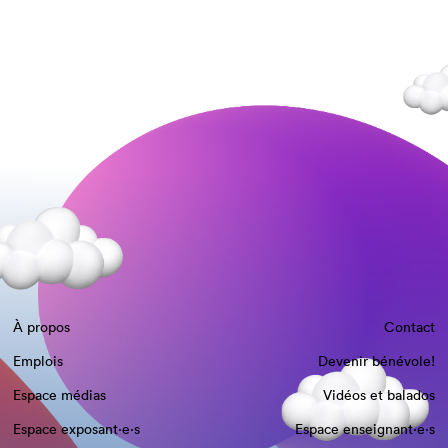
À propos
Contact
Emplois
Devenir bénévole!
Espace médias
Vidéos et balados
Espace exposant·e⋅s
Espace enseignant·e⋅s