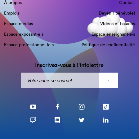
À propos
Contact
Emplois
Devenir bénévole!
Espace médias
Vidéos et balados
Espace exposant·e⋅s
Espace enseignant·e⋅s
Espace professionnel·le⋅s
Politique de confidentialité
Inscrivez-vous à l'infolettre