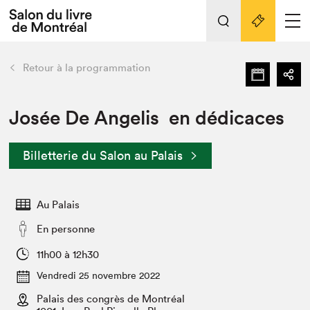
L'événement
Nos activités
retour
Retour à la programmation
Préparer sa visite au Salon
Liens pratiques
Josée De Angelis en dédicaces
Préparer sa visite
Billetterie du Salon au Palais
Actualités
Salon au Palais
Au Palais
SLM PRO
Salon dans la ville et en ligne
En personne
Projets partenaires
11h00 à 12h30
Espace exposant⋅e⋅s
Vendredi 25 novembre 2022
Espace enseignant·e·s
Palais des congrès de Montréal