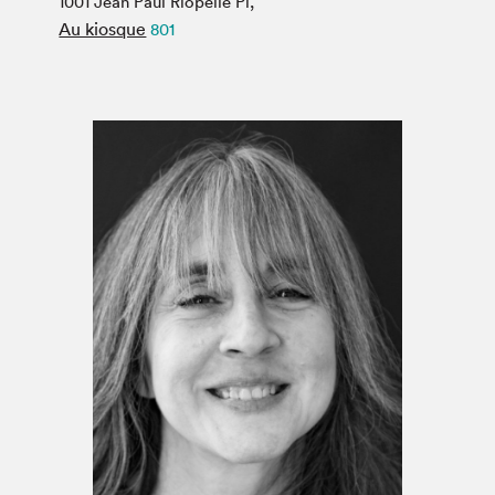
1001 Jean Paul Riopelle Pl,
Espace médias
Au kiosque
801