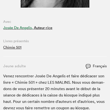
Avec
Josée De Angelis,
Auteur·rice
Livres présentés
Chimie 501
Jeune adulte
Français
Venez ren­con­tr­er Josée De Ange­lis et faire dédi­cac­er son
livre « Chimie
501
» chez
LES
MALINS
. Nous vous deman­
dons de vous présen­ter
20
min­utes avant le début de la
séance de dédi­caces à la caisse du kiosque indiqué plus
haut. Pour un cer­tain nom­bre d’auteurs et d’autrices, vous
devrez vous faire remet­tre un coupon au kiosque.