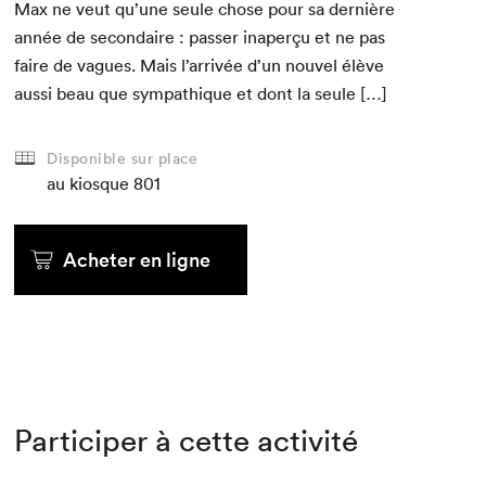
Max ne veut qu’une seule chose pour sa dernière
année de sec­ondaire : pass­er inaperçu et ne pas
faire de vagues. Mais l’arrivée d’un nou­v­el élève
aus­si beau que sym­pa­thique et dont la seule […]
Disponible sur place
au kiosque
801
Acheter en ligne
Participer à cette activité