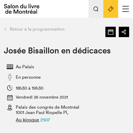
L'événement
Nos activités
retour
Retour à la programmation
Préparer sa visite au Salon
Liens pratiques
Josée Bisaillon en dédicaces
Préparer sa visite
Au Palais
Actualités
En personne
Salon au Palais
SLM PRO
18h30 à 19h30
Salon dans la ville et en ligne
Vendredi 26 novembre 2021
Palais des congrès de Montréal
Projets partenaires
Espace exposant⋅e⋅s
1001 Jean Paul Riopelle Pl,
Au kiosque
2507
Espace enseignant·e·s