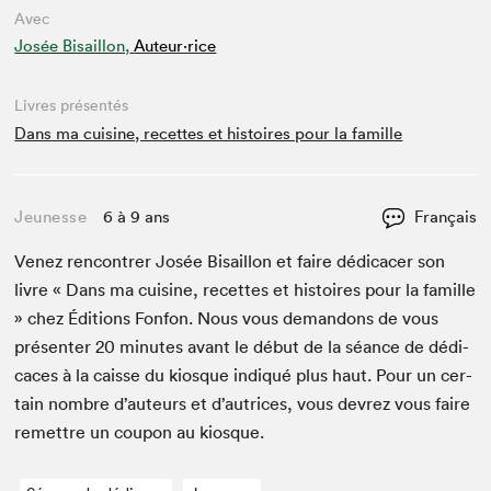
Avec
Josée Bisaillon,
Auteur·rice
Livres présentés
Dans ma cuisine, recettes et histoires pour la famille
Jeunesse
6 à 9 ans
Français
Venez ren­con­tr­er Josée Bisail­lon et faire dédi­cac­er son
livre « Dans ma cui­sine, recettes et his­toires pour la famille
» chez Édi­tions Fon­fon. Nous vous deman­dons de vous
présen­ter
20
min­utes avant le début de la séance de dédi­
caces à la caisse du kiosque indiqué plus haut. Pour un cer­
tain nom­bre d’auteurs et d’autrices, vous devrez vous faire
remet­tre un coupon au kiosque.