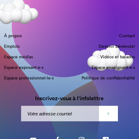
À propos
Contact
Emplois
Devenir bénévole!
Espace médias
Vidéos et balados
Espace exposant·e⋅s
Espace enseignant·e⋅s
Espace professionnel·le⋅s
Politique de confidentialité
Inscrivez-vous à l'infolettre