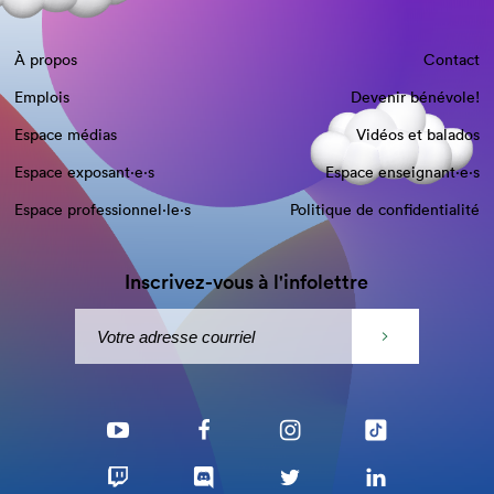
À propos
Contact
Emplois
Devenir bénévole!
Espace médias
Vidéos et balados
Espace exposant·e⋅s
Espace enseignant·e⋅s
Espace professionnel·le⋅s
Politique de confidentialité
Inscrivez-vous à l'infolettre