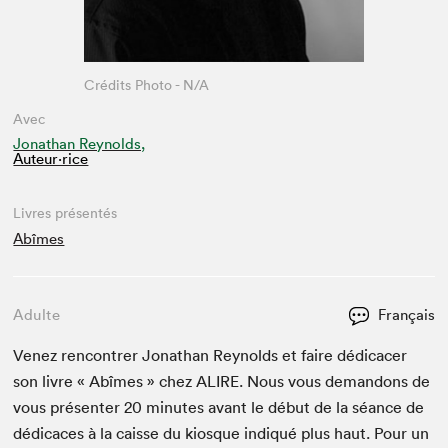
Crédits Photo - N/A
Avec
Jonathan Reynolds,
Auteur·rice
Livres présentés
Abîmes
Adulte
Français
Venez ren­con­tr­er Jonathan Reynolds et faire dédi­cac­er
son livre « Abîmes » chez
ALIRE
. Nous vous deman­dons de
vous présen­ter
20
min­utes avant le début de la séance de
dédi­caces à la caisse du kiosque indiqué plus haut. Pour un