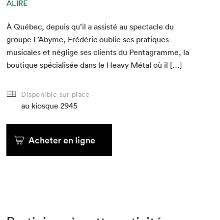
ALIRE
À Québec, depuis qu’il a assisté au spec­ta­cle du
groupe L’Abyme, Frédéric oublie ses pra­tiques
musi­cales et nég­lige ses clients du Pen­ta­gramme, la
bou­tique spé­cial­isée dans le Heavy Métal où il […]
Disponible sur place
au kiosque
2945
Acheter en ligne