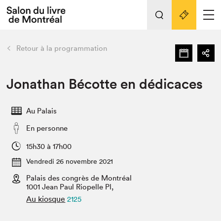
L'événement
Nos activités
retour
Retour à la programmation
Préparer sa visite au Salon
Liens pratiques
Jonathan Bécotte en dédicaces
Préparer sa visite
Au Palais
Actualités
En personne
Salon au Palais
SLM PRO
15h30 à 17h00
Salon dans la ville et en ligne
Vendredi 26 novembre 2021
Palais des congrès de Montréal
Projets partenaires
Espace exposant⋅e⋅s
1001 Jean Paul Riopelle Pl,
Au kiosque
2125
Espace enseignant·e·s