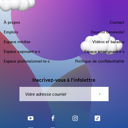
À propos
Contact
Emplois
Devenir bénévole!
Espace médias
Vidéos et balados
Espace exposant·e⋅s
Espace enseignant·e⋅s
Espace professionnel·le⋅s
Politique de confidentialité
Inscrivez-vous à l'infolettre