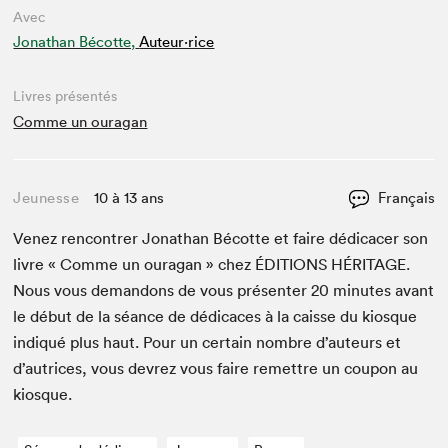
Avec
Jonathan Bécotte,
Auteur·rice
Livres présentés
Comme un ouragan
Jeunesse
10 à 13 ans
Français
Venez ren­con­tr­er Jonathan Bécotte et faire dédi­cac­er son
livre « Comme un oura­gan » chez
ÉDI­TIONS
HÉRITAGE
.
Nous vous deman­dons de vous présen­ter
20
min­utes avant
le début de la séance de dédi­caces à la caisse du kiosque
indiqué plus haut. Pour un cer­tain nom­bre d’auteurs et
d’autrices, vous devrez vous faire remet­tre un coupon au
kiosque.