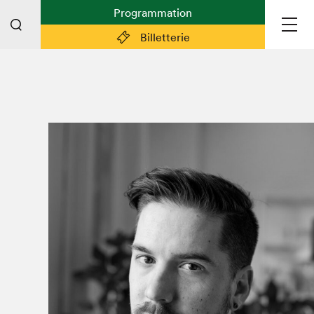
Programmation
Billetterie
Liens pratiques
Plan du Salon
Préparer sa visite
Partenaires
Espace médias
Espace exposant·e·s
Espace enseignant·e·s
Espace participant⋅e⋅s
Espace Salon dans la ville
Espace bénévoles
Devenir bénévole