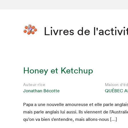
Livres de l'activi
Honey et Ketchup
Auteur·rice
Maison d'éd
Jonathan Bécotte
QUÉBEC A
Papa a une nou­velle amoureuse et elle par­le anglais
Que cher
mais par­le anglais lui aus­si. Ils vien­nent de l’Austral
qu’on va bien s’entendre, mais allons-nous […]