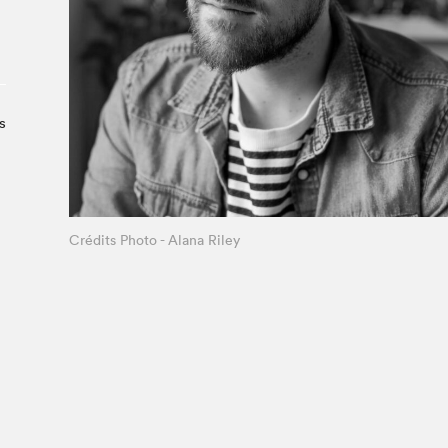
À propos du Salon
Liste des exposant·e·s
Liste des auteur·rice·s
s
Crédits Photo - Alana Riley