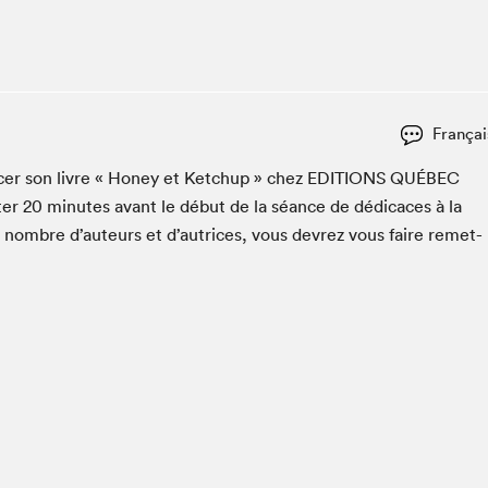
Espace ado | Lis-moi MTL
Espace des tout-petits
Espace Radio-Canada
La cabane à culture
Françai
La Maison des libraires
Le Salon dans ta classe
c­er son livre « Hon­ey et Ketchup » chez
EDI­TIONS
QUÉBEC
ter
20
min­utes avant le début de la séance de dédi­caces à la
Liseur Public
n nom­bre d’auteurs et d’autrices, vous devrez vous faire remet­
Matinées scolaires Hydro-Québec
Narra
Vitrine du Festival littéraire international Metropolis
bleu au SLM