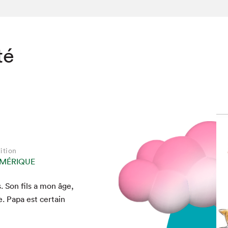
té
ition
MÉRIQUE
. Son fils a mon âge,
chez-vous?
ie. Papa est cer­tain