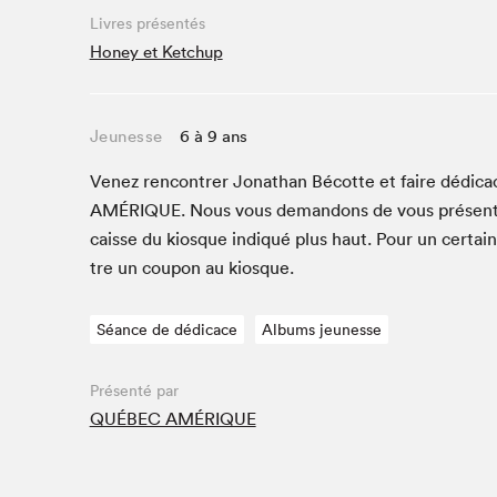
Café La Presse
Livres présentés
Espace Côte-des-Neiges
Honey et Ketchup
Espace jeunesse présenté par Desjardins
Espace Zines
Jeunesse
6 à 9 ans
La lecture en cadeau
Le grand jeu de lecture à voix haute du Salon du livre
Venez ren­con­tr­er Jonathan Bécotte et faire dédi­ca
de Montréal
AMÉRIQUE
. Nous vous deman­dons de vous présen­
Lettres québécoises au Salon
caisse du kiosque indiqué plus haut. Pour un cer­tai
Louisiane enracinée et branchée
tre un coupon au kiosque.
Mur des illustrateur·rice·s
SLM PRO
Séance de dédicace
Albums jeunesse
Zone Manga
Présenté par
QUÉBEC AMÉRIQUE