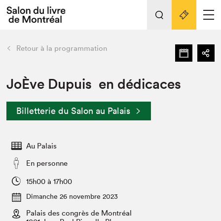
L'événement
Nos activités
retour
Retour à la programmation
Préparer sa visite au Salon
Liens pratiques
JoÈve Dupuis en dédicaces
Préparer sa visite
Billetterie du Salon au Palais
Actualités
Salon au Palais
Au Palais
SLM PRO
Salon dans la ville et en ligne
En personne
Projets partenaires
15h00 à 17h00
Espace exposant⋅e⋅s
Dimanche 26 novembre 2023
Espace enseignant·e·s
Palais des congrès de Montréal