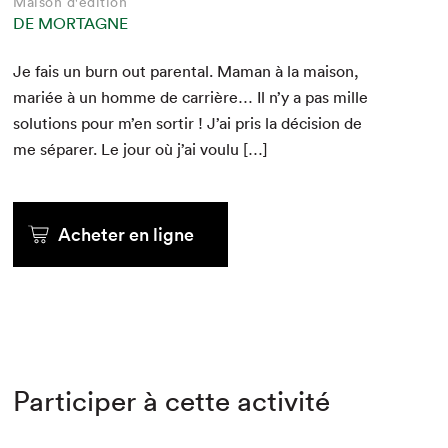
Maison d'édition
DE MORTAGNE
Je fais un burn out parental. Maman à la mai­son,
mar­iée à un homme de car­rière… Il n’y a pas mille
solu­tions pour m’en sor­tir ! J’ai pris la déci­sion de
me sépar­er. Le jour où j’ai voulu […]
Acheter en ligne
Participer à cette activité