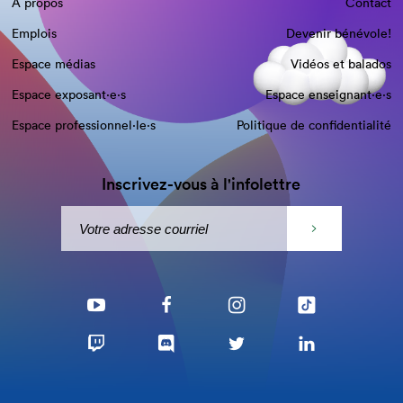
À propos
Contact
Emplois
Devenir bénévole!
Espace médias
Vidéos et balados
Espace exposant·e⋅s
Espace enseignant·e⋅s
Espace professionnel·le⋅s
Politique de confidentialité
Inscrivez-vous à l'infolettre