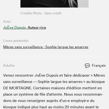
Crédits Photo - Sans crédit
Avec
JoÈve Dupuis,
Auteur·rice
Livres présentés
Mères sans surveillance - Sophie largue les amarres
Adulte
Français
Venez ren­con­tr­er JoÈve Dupuis et faire dédi­cac­er « Mères
sans sur­veil­lance — Sophie largue les amar­res » au kiosque
DE
MORTAGNE
. Cer­taines maisons d’édi­tion met­tent en
place un sys­tème de file d’at­tente. Nous vous recom­man­
dons de vous ren­seign­er auprès d’un·e employé·e du
kiosque indiqué plus haut au moins
20
min­utes avant le