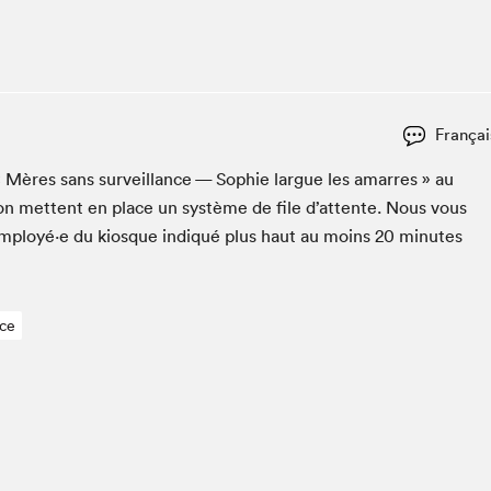
Espace ado | Lis-moi MTL
Espace des tout-petits
Espace Radio-Canada
La cabane à culture
Françai
La Maison des libraires
Le Salon dans ta classe
« Mères sans sur­veil­lance — Sophie largue les amar­res » au
ion met­tent en place un sys­tème de file d’at­tente. Nous vous
Liseur Public
employé·e du kiosque indiqué plus haut au moins
20
min­utes
Matinées scolaires Hydro-Québec
Narra
Vitrine du Festival littéraire international Metropolis
bleu au SLM
ce