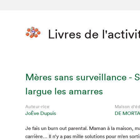
Livres de l'activi
Mères sans surveillance - 
largue les amarres
Auteur·rice
Maison d'éd
JoÈve Dupuis
DE MORT
Je fais un burn out parental. Maman à la mai­son, 
car­rière… Il n’y a pas mille solu­tions pour m’en sor­tir