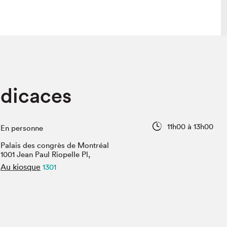
lais
Salon dans la ville et en ligne
dicaces
tion
Programmation dans la ville
colaires Hydro-Québec
Programmation en ligne
Vidéos et balados
11h00 à 13h00
En personne
xposant·e·s
Palais des congrès de Montréal
teur·rice·s
1001 Jean Paul Riopelle Pl,
Au kiosque
1301