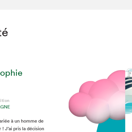
té
Sophie
ition
AGNE
mar­iée à un homme de
 ! J’ai pris la déci­sion