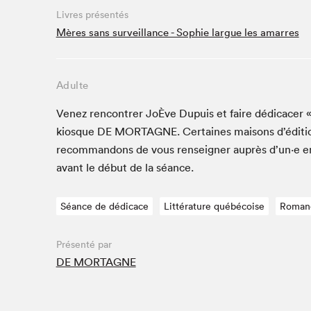
Café La Presse
Livres présentés
Espace Côte-des-Neiges
Mères sans surveillance - Sophie largue les amarres
Espace jeunesse présenté par Desjardins
Espace Zines
Adulte
La lecture en cadeau
Le grand jeu de lecture à voix haute du Salon du livre
Venez ren­con­tr­er JoÈve Dupuis et faire dédi­cac­er 
de Montréal
kiosque
DE
MORTAGNE
. Cer­taines maisons d’édi­t
Lettres québécoises au Salon
recom­man­dons de vous ren­seign­er auprès d’un·e 
Louisiane enracinée et branchée
avant le début de la séance.
Mur des illustrateur·rice·s
SLM PRO
Séance de dédicace
Littérature québécoise
Roman
Zone Manga
Présenté par
DE MORTAGNE