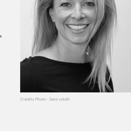
À propos du Salon
Liste des exposant·e·s
Liste des auteur·rice·s
s
Crédits Photo - Sans crédit