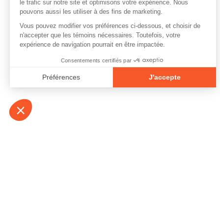
À propos
Contact
Emplois
Devenir bénévo
Espace médias
Vidéos et balad