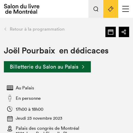
L'événement
Nos activités
retour
Retour à la programmation
Préparer sa visite au Salon
Liens pratiques
Joël Pourbaix en dédicaces
Préparer sa visite
Billetterie du Salon au Palais
Actualités
Salon au Palais
Au Palais
SLM PRO
Salon dans la ville et en ligne
En personne
Projets partenaires
17h00 à 18h00
Espace exposant⋅e⋅s
Jeudi 23 novembre 2023
Espace enseignant·e·s
Palais des congrès de Montréal