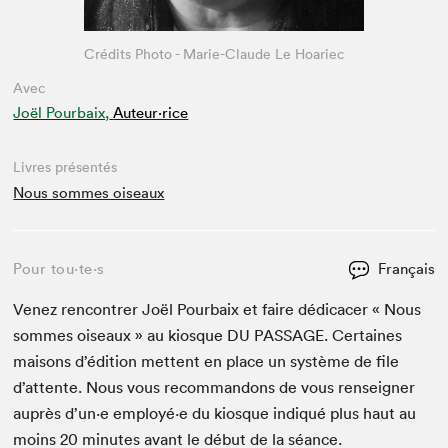
Crédits Photo - Marie-Claude Le Hoariec
Avec
Joël Pourbaix,
Auteur·rice
Livres présentés
Nous sommes oiseaux
Pour tou⋅te⋅s
Français
Venez ren­con­tr­er Joël Pour­baix et faire dédi­cac­er « Nous
sommes oiseaux » au kiosque
DU
PAS­SAGE
. Cer­taines
maisons d’édi­tion met­tent en place un sys­tème de file
d’at­tente. Nous vous recom­man­dons de vous ren­seign­er
auprès d’un·e employé·e du kiosque indiqué plus haut au
moins
20
min­utes avant le début de la séance.