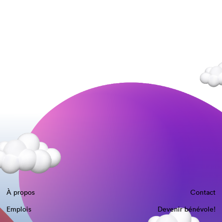
À propos
Contact
Emplois
Devenir bénévole!