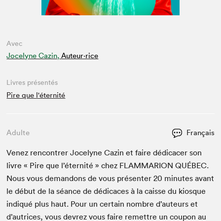
Avec
Jocelyne Cazin,
Auteur·rice
Livres présentés
Pire que l'éternité
Adulte
Français
Venez ren­con­tr­er Joce­lyne Cazin et faire dédi­cac­er son
livre « Pire que l’é­ter­nité » chez
FLAM­MAR­I­ON
QUÉBEC
.
Nous vous deman­dons de vous présen­ter
20
min­utes avant
le début de la séance de dédi­caces à la caisse du kiosque
indiqué plus haut. Pour un cer­tain nom­bre d’auteurs et
d’autrices, vous devrez vous faire remet­tre un coupon au