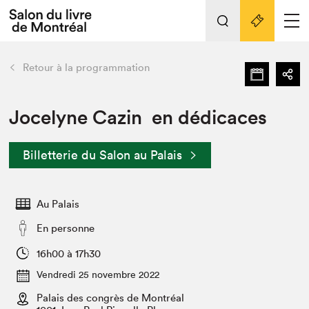
L'événement
Nos activités
retour
Retour à la programmation
Préparer sa visite au Salon
Liens pratiques
Jocelyne Cazin en dédicaces
Préparer sa visite
Billetterie du Salon au Palais
Actualités
Salon au Palais
Au Palais
SLM PRO
Salon dans la ville et en ligne
En personne
Projets partenaires
16h00 à 17h30
Espace exposant⋅e⋅s
Vendredi 25 novembre 2022
Espace enseignant·e·s
Palais des congrès de Montréal