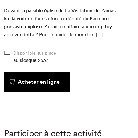
Devant la pais­i­ble église de La Vis­i­ta­tion-de-Yamas­
ka, la voiture d’un sul­fureux député du Par­ti pro­
gres­siste explose. Aurait-on affaire à une impi­toy­
able vendet­ta ? Pour élu­cider le meurtre, […]
Disponible sur place
au kiosque
2337
Acheter en ligne
Participer à cette activité