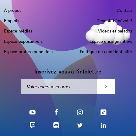
À propos
Contact
Emplois
Devenir bénévole!
Espace médias
Vidéos et balados
Espace exposant·e⋅s
Espace enseignant·e⋅s
Espace professionnel·le⋅s
Politique de confidentialité
Inscrivez-vous à l'infolettre