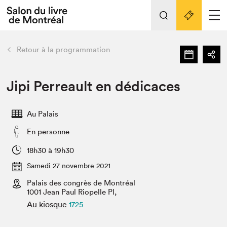
L'événement
Nos activités
retour
Retour à la programmation
Préparer sa visite au Salon
Liens pratiques
Jipi Perreault en dédicaces
Préparer sa visite
Au Palais
Actualités
En personne
Salon au Palais
SLM PRO
18h30 à 19h30
Salon dans la ville et en ligne
Samedi 27 novembre 2021
Palais des congrès de Montréal
Projets partenaires
Espace exposant⋅e⋅s
1001 Jean Paul Riopelle Pl,
Au kiosque
1725
Espace enseignant·e·s