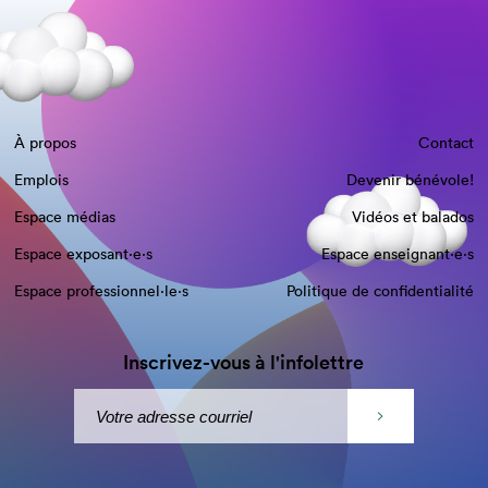
À propos
Contact
Emplois
Devenir bénévole!
Espace médias
Vidéos et balados
Espace exposant·e⋅s
Espace enseignant·e⋅s
Espace professionnel·le⋅s
Politique de confidentialité
Inscrivez-vous à l'infolettre