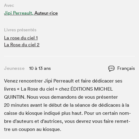
Avec
Jipi Perreault,
Auteur·rice
Livres présentés
La rose du ciel 1
La Rose du ciel 2
Jeunesse
10 à 13 ans
Français
Venez ren­con­tr­er Jipi Per­reault et faire dédi­cac­er ses
livres « La Rose du ciel » chez
ÉDI­TIONS
MICHEL
QUINTIN
. Nous vous deman­dons de vous présen­ter
20
min­utes avant le début de la séance de dédi­caces à la
caisse du kiosque indiqué plus haut. Pour un cer­tain nom­
bre d’auteurs et d’autrices, vous devrez vous faire remet­
tre un coupon au kiosque.