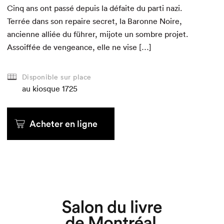
Cinq ans ont passé depuis la défaite du par­ti nazi.
Ter­rée dans son repaire secret, la Baronne Noire,
anci­enne alliée du führer, mijote un som­bre pro­jet.
Assoif­fée de vengeance, elle ne vise […]
Disponible sur place
au kiosque
au kiosque
au kiosque
au kiosque
au kiosque
au kiosque
1725
Acheter en ligne
Acheter en ligne
Acheter en ligne
Acheter en ligne
Acheter en ligne
Acheter en ligne