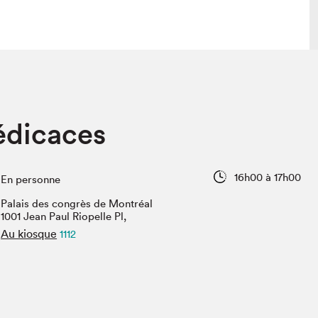
lais
Salon dans la ville et en ligne
édicaces
tion
Programmation dans la ville
colaires Hydro-Québec
Programmation en ligne
Vidéos et balados
16h00 à 17h00
En personne
xposant·e·s
Palais des congrès de Montréal
teur·rice·s
1001 Jean Paul Riopelle Pl,
Au kiosque
1112