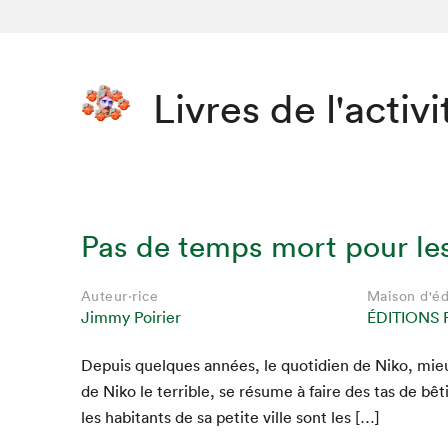
Livres de l'activi
Pas de temps mort pour le
Auteur·rice
Maison d'éd
Jimmy Poirier
ÉDITIONS 
Depuis quelques années, le quo­ti­di­en de Niko, mi
de Niko le ter­ri­ble, se résume à faire des tas de bêti
les habi­tants de sa petite ville sont les […]