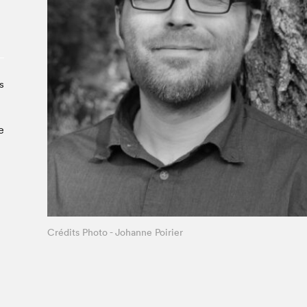
À propos du Salon
Liste des exposant·e·s
Liste des auteur·rice·s
s
e
Crédits Photo - Johanne Poirier