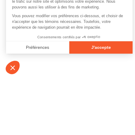
À propos
Contact
Emplois
Devenir bénévo
Espace médias
Vidéos et balad