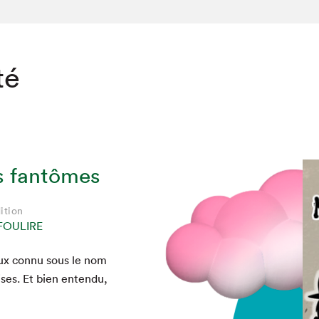
té
s fantômes
ition
FOULIRE
eux con­nu sous le nom
s­es. Et bien enten­du,