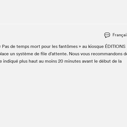
Espace ado | Lis-moi MTL
Espace des tout-petits
Espace Radio-Canada
La cabane à culture
Françai
La Maison des libraires
Le Salon dans ta classe
­er « Pas de temps mort pour les fan­tômes » au kiosque
ÉDI­TIONS
 place un sys­tème de file d’at­tente. Nous vous recom­man­dons d
Liseur Public
ue indiqué plus haut au moins
20
min­utes avant le début de la
Matinées scolaires Hydro-Québec
Narra
Vitrine du Festival littéraire international Metropolis
bleu au SLM