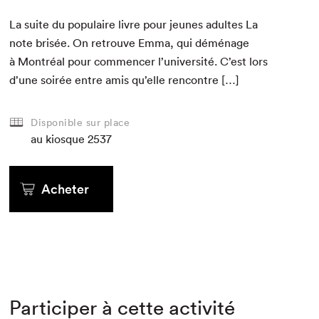
La suite du pop­u­laire livre pour jeunes adultes La
note brisée. On retrou­ve Emma, qui démé­nage
à Mon­tréal pour com­mencer l’université. C’est lors
d’une soirée entre amis qu’elle rencontre […]
Disponible sur place
au kiosque
2537
Acheter
Participer à cette activité