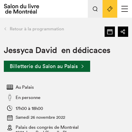
L'événement
Nos activités
retour
Retour à la programmation
Préparer sa visite au Salon
Liens pratiques
Jessyca David en dédicaces
Préparer sa visite
Billetterie du Salon au Palais
Actualités
Salon au Palais
Au Palais
SLM PRO
Salon dans la ville et en ligne
En personne
Projets partenaires
17h00 à 18h00
Espace exposant⋅e⋅s
Samedi 26 novembre 2022
Espace enseignant·e·s
Palais des congrès de Montréal