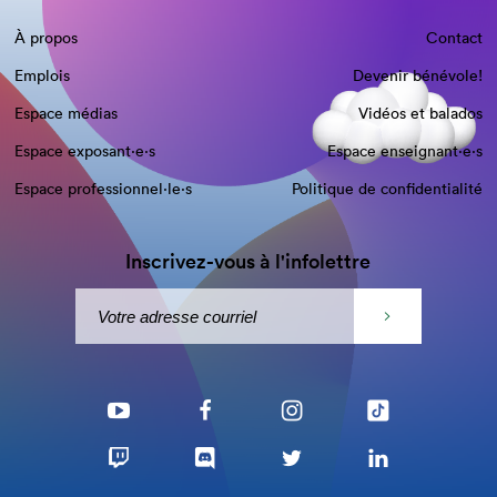
À propos
Contact
Emplois
Devenir bénévole!
Espace médias
Vidéos et balados
Espace exposant·e⋅s
Espace enseignant·e⋅s
Espace professionnel·le⋅s
Politique de confidentialité
Inscrivez-vous à l'infolettre