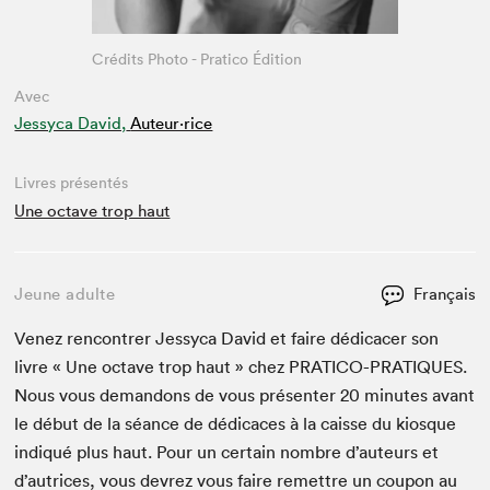
Crédits Photo - Pratico Édition
Avec
Jessyca David,
Auteur·rice
Livres présentés
Une octave trop haut
Jeune adulte
Français
Venez ren­con­tr­er Jessy­ca David et faire dédi­cac­er son
livre « Une octave trop haut » chez
PRATI­CO-PRA­TIQUES
.
Nous vous deman­dons de vous présen­ter
20
min­utes avant
le début de la séance de dédi­caces à la caisse du kiosque
indiqué plus haut. Pour un cer­tain nom­bre d’auteurs et
d’autrices, vous devrez vous faire remet­tre un coupon au