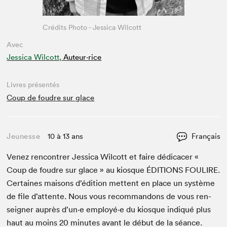
Crédits Photo - Jessica Wilcott
Avec
Jessica Wilcott,
Auteur·rice
Livres présentés
Coup de foudre sur glace
Jeunesse
10 à 13 ans
Français
Venez ren­con­tr­er Jes­si­ca Wilcott et faire dédi­cac­er «
Coup de foudre sur glace » au kiosque
ÉDI­TIONS
FOULIRE
.
Cer­taines maisons d’édi­tion met­tent en place un sys­tème
de file d’at­tente. Nous vous recom­man­dons de vous ren­
seign­er auprès d’un·e employé·e du kiosque indiqué plus
haut au moins
20
min­utes avant le début de la séance.