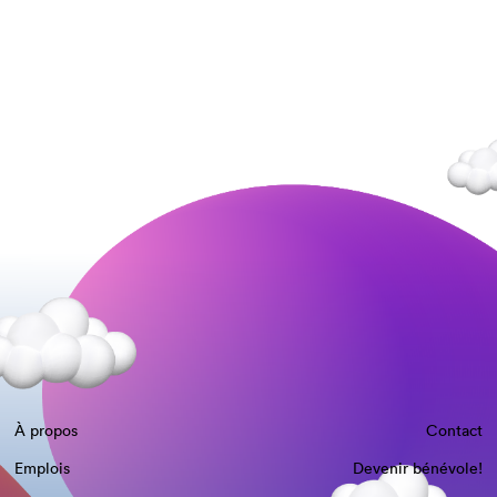
À propos
Contact
Emplois
Devenir bénévole!