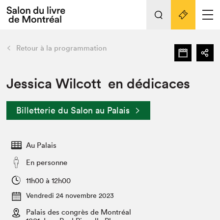
L'événement
Nos activités
retour
Retour à la programmation
Préparer sa visite au Salon
Liens pratiques
Jessica Wilcott en dédicaces
Préparer sa visite
Billetterie du Salon au Palais
Actualités
Salon au Palais
Au Palais
SLM PRO
Salon dans la ville et en ligne
En personne
Projets partenaires
11h00 à 12h00
Espace exposant⋅e⋅s
Vendredi 24 novembre 2023
Espace enseignant·e·s
Palais des congrès de Montréal