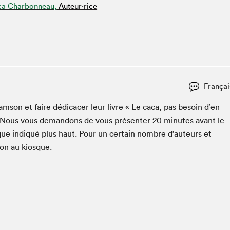
ca Charbonneau,
Auteur·rice
Espace ado | Lis-moi MTL
Espace des tout-petits
Espace Radio-Canada
La cabane à culture
La Maison des libraires
Le Salon dans ta classe
Françai
Liseur Public
am­son et faire dédi­cac­er leur livre « Le caca, pas besoin d’en
Matinées scolaires Hydro-Québec
 Nous vous deman­dons de vous présen­ter
20
min­utes avant le
Narra
que indiqué plus haut. Pour un cer­tain nom­bre d’auteurs et
Vitrine du Festival littéraire international Metropolis
pon au kiosque.
bleu au SLM