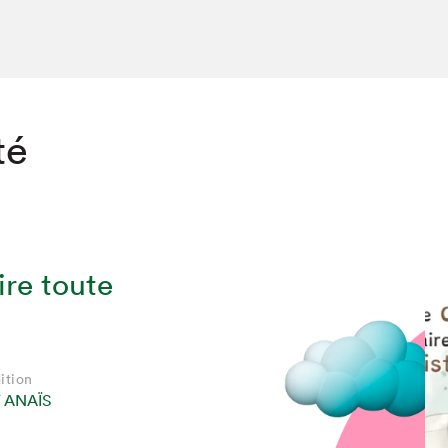
té
ire toute
ition
 ANAÏS