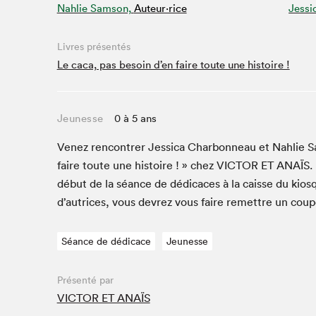
Nahlie Samson,
Auteur·rice
Jessi
Café La Presse
Espace Côte-des-Neiges
Livres présentés
Espace jeunesse présenté par Desjardins
Le caca, pas besoin d’en faire toute une histoire !
Espace Zines
La lecture en cadeau
Le grand jeu de lecture à voix haute du Salon du livre
Jeunesse
0 à 5 ans
de Montréal
Lettres québécoises au Salon
Venez ren­con­tr­er Jes­si­ca Char­bon­neau et Nahlie S
Louisiane enracinée et branchée
faire toute une his­toire ! » chez
VIC­TOR
ET
ANAÏS
.
Mur des illustrateur·rice·s
début de la séance de dédi­caces à la caisse du kios
SLM PRO
d’autrices, vous devrez vous faire remet­tre un cou
Zone Manga
Séance de dédicace
Jeunesse
Présenté par
VICTOR ET ANAÏS