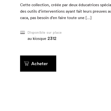
Cette col­lec­tion, créée par deux édu­ca­tri­ces spé­ci
des out­ils d’interventions ayant fait leurs preuves 
Que cher
caca, pas besoin d’en faire toute une […]
Disponible sur place
2312
au kiosque
Acheter