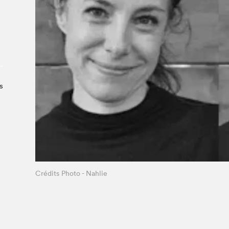
À propos du Salon
Liste des exposant·e·s
Liste des auteur·rice·s
s
Crédits Photo - Nahlie