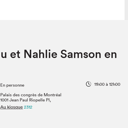
lais
Salon dans la ville et en ligne
u et Nahlie Samson en
tion
Programmation dans la ville
colaires Hydro-Québec
Programmation en ligne
Vidéos et balados
xposant·e·s
11h00 à 12h00
En personne
teur·rice·s
Palais des congrès de Montréal
1001 Jean Paul Riopelle Pl,
Au kiosque
2312