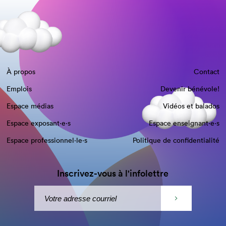
À propos
Contact
Emplois
Devenir bénévole!
Espace médias
Vidéos et balados
Espace exposant·e⋅s
Espace enseignant·e⋅s
Espace professionnel·le⋅s
Politique de confidentialité
Inscrivez-vous à l'infolettre