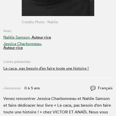
Crédits Photo - Nahlie
Avec
Nahlie Samson,
Auteur·rice
Jessica Charbonneau,
Auteur·rice
Livres présentés
Le caca, pas besoin d’en faire toute une histoire !
Jeunesse
0 à 5 ans
Français
Venez ren­con­tr­er Jes­si­ca Char­bon­neau et Nahlie Sam­son
et faire dédi­cac­er leur livre « Le caca, pas besoin d’en faire
toute une his­toire ! » chez
VIC­TOR
ET
ANAÏS
. Nous vous