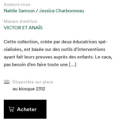
Auteurs·rices
Nahlie Samson
/
Jessica Charbonneau
Maison d'édition
VICTOR ET ANAÏS
Cette col­lec­tion, créée par deux édu­ca­tri­ces spé­
cial­isées, est basée sur des out­ils d’interventions
ayant fait leurs preuves auprès des enfants. Le caca,
pas besoin d’en faire toute une […]
Disponible sur place
au kiosque
2312
Acheter