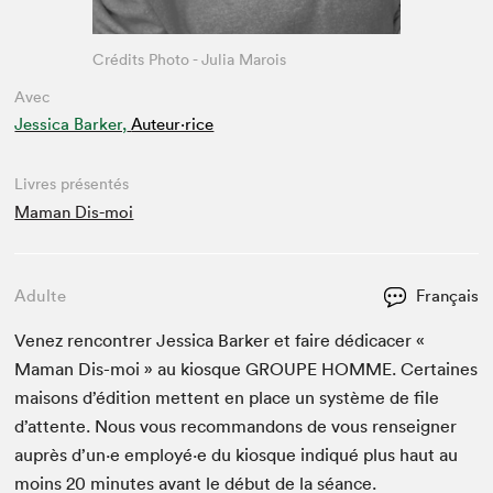
Crédits Photo - Julia Marois
Avec
Jessica Barker,
Auteur·rice
Livres présentés
Maman Dis-moi
Adulte
Français
Venez ren­con­tr­er Jes­si­ca Bark­er et faire dédi­cac­er «
Maman Dis-moi » au kiosque
GROUPE
HOMME
. Cer­taines
maisons d’édi­tion met­tent en place un sys­tème de file
d’at­tente. Nous vous recom­man­dons de vous ren­seign­er
auprès d’un·e employé·e du kiosque indiqué plus haut au
moins
20
min­utes avant le début de la séance.