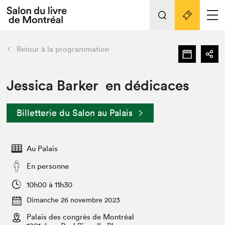
L'événement
Nos activités
retour
Retour à la programmation
Préparer sa visite au Salon
Liens pratiques
Jessica Barker en dédicaces
Préparer sa visite
Billetterie du Salon au Palais
Actualités
Salon au Palais
Au Palais
SLM PRO
Salon dans la ville et en ligne
En personne
Projets partenaires
10h00 à 11h30
Espace exposant⋅e⋅s
Dimanche 26 novembre 2023
Espace enseignant·e·s
Palais des congrès de Montréal