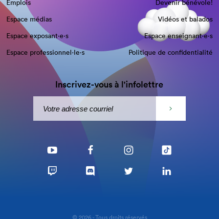
Emplois
Devenir bénévole!
Espace médias
Vidéos et balados
Espace exposant·e⋅s
Espace enseignant·e⋅s
Espace professionnel·le⋅s
Politique de confidentialité
Inscrivez-vous à l'infolettre
© 2026 - Tous droits réservés