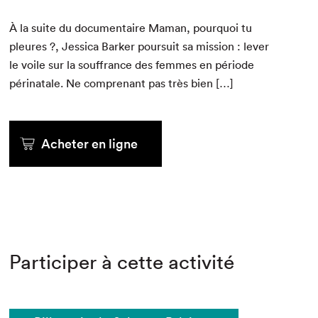
À la suite du doc­u­men­taire Maman, pourquoi tu
pleures ?, Jes­si­ca Bark­er pour­suit sa mis­sion : lever
le voile sur la souf­france des femmes en péri­ode
péri­na­tale. Ne com­prenant pas très bien […]
Acheter en ligne
Participer à cette activité