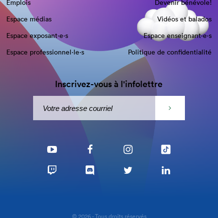
Emplois
Devenir bénévole!
Espace médias
Vidéos et balados
Espace exposant·e⋅s
Espace enseignant·e⋅s
Espace professionnel·le⋅s
Politique de confidentialité
Inscrivez-vous à l'infolettre
© 2026 - Tous droits réservés