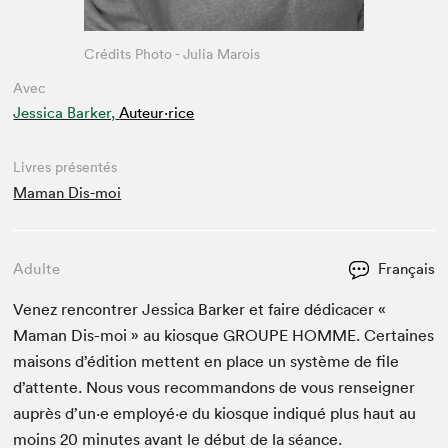
Crédits Photo - Julia Marois
Avec
Jessica Barker,
Auteur·rice
Livres présentés
Maman Dis-moi
Adulte
Français
Venez ren­con­tr­er Jes­si­ca Bark­er et faire dédi­cac­er «
Maman Dis-moi » au kiosque
GROUPE
HOMME
. Cer­taines
maisons d’édi­tion met­tent en place un sys­tème de file
d’at­tente. Nous vous recom­man­dons de vous ren­seign­er
auprès d’un·e employé·e du kiosque indiqué plus haut au
moins
20
min­utes avant le début de la séance.