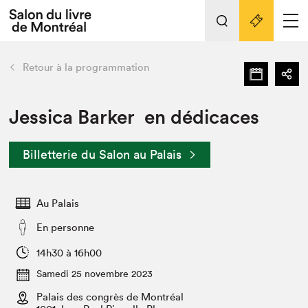
L'événement
Nos activités
retour
Retour à la programmation
Préparer sa visite au Salon
Liens pratiques
Jessica Barker en dédicaces
Préparer sa visite
Billetterie du Salon au Palais
Actualités
Salon au Palais
Au Palais
SLM PRO
Salon dans la ville et en ligne
En personne
Projets partenaires
14h30 à 16h00
Espace exposant⋅e⋅s
Samedi 25 novembre 2023
Espace enseignant·e·s
Palais des congrès de Montréal