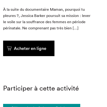
À la suite du doc­u­men­taire Maman, pourquoi tu
pleures ?, Jes­si­ca Bark­er pour­suit sa mis­sion : lever
le voile sur la souf­france des femmes en péri­ode
péri­na­tale. Ne com­prenant pas très bien […]
Acheter en ligne
Participer à cette activité