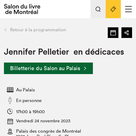
L'événement
Nos activités
retour
Retour à la programmation
Préparer sa visite au Salon
Liens pratiques
Jennifer Pelletier en dédicaces
Préparer sa visite
Billetterie du Salon au Palais
Actualités
Salon au Palais
Au Palais
SLM PRO
Salon dans la ville et en ligne
En personne
Projets partenaires
17h00 à 19h00
Espace exposant⋅e⋅s
Vendredi 24 novembre 2023
Espace enseignant·e·s
Palais des congrès de Montréal