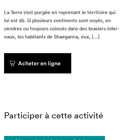
La Terre s’est purgée en reprenant le ter­ri­toire qui
lui est dû. Si plusieurs con­ti­nents sont noyés, en
cen­dres ou tou­jours coincés dans des brasiers infer­
naux, les habi­tants de Shae­gan­na, eux, […]
Acheter en ligne
Participer à cette activité