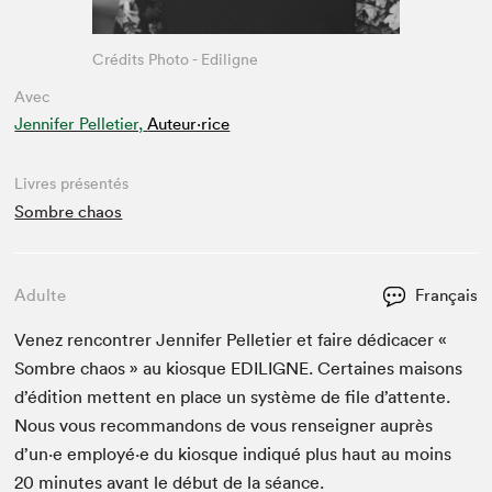
Crédits Photo - Ediligne
Avec
Jennifer Pelletier,
Auteur·rice
Livres présentés
Sombre chaos
Adulte
Français
Venez ren­con­tr­er Jen­nifer Pel­leti­er et faire dédi­cac­er «
Som­bre chaos » au kiosque
EDILIGNE
. Cer­taines maisons
d’édi­tion met­tent en place un sys­tème de file d’at­tente.
Nous vous recom­man­dons de vous ren­seign­er auprès
d’un·e employé·e du kiosque indiqué plus haut au moins
20
min­utes avant le début de la séance.