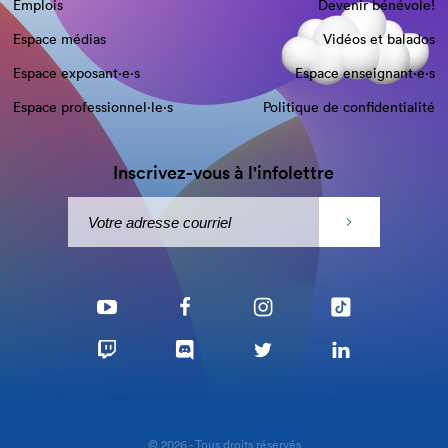
Emplois
Devenir bénévole!
Espace médias
Vidéos et balados
Espace exposant·e⋅s
Espace enseignant·e⋅s
Espace professionnel·le⋅s
Politique de confidentialité
Inscrivez-vous à l'infolettre
© 2026 - Tous droits réservés