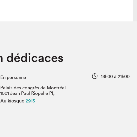
lais
Salon dans la ville et en ligne
en dédicaces
tion
Programmation dans la ville
colaires Hydro-Québec
Programmation en ligne
Vidéos et balados
18h00 à 21h00
En personne
xposant·e·s
Palais des congrès de Montréal
teur·rice·s
1001 Jean Paul Riopelle Pl,
Au kiosque
2913