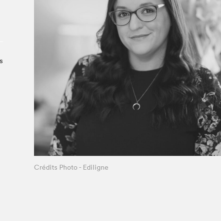
À propos du Salon
Liste des exposant·e·s
Liste des auteur·rice·s
s
Crédits Photo - Ediligne