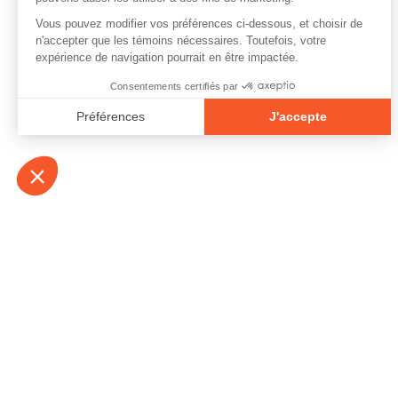
À propos
Contact
Emplois
Devenir bénévo
Espace médias
Vidéos et balad