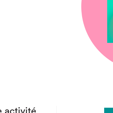
chez-vous?
 activité