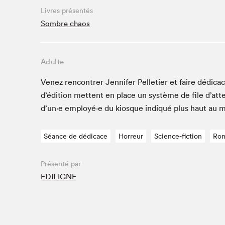
Café La Presse
Livres présentés
Espace Côte-des-Neiges
Sombre chaos
Espace jeunesse présenté par Desjardins
Espace Zines
Adulte
La lecture en cadeau
Le grand jeu de lecture à voix haute du Salon du livre
Venez ren­con­tr­er Jen­nifer Pel­leti­er et faire dédi­
de Montréal
d’édi­tion met­tent en place un sys­tème de file d’at
Lettres québécoises au Salon
d’un·e employé·e du kiosque indiqué plus haut au 
Louisiane enracinée et branchée
Mur des illustrateur·rice·s
Séance de dédicace
Horreur
Science-fiction
Ro
SLM PRO
Zone Manga
Présenté par
EDILIGNE