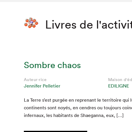
Livres de l'activi
Sombre chaos
Auteur·rice
Maison d'éd
Jennifer Pelletier
EDILIGNE
La Terre s’est purgée en reprenant le ter­ri­toire qui l
con­ti­nents sont noyés, en cen­dres ou tou­jours coi
infer­naux, les habi­tants de Shae­gan­na, eux, […]