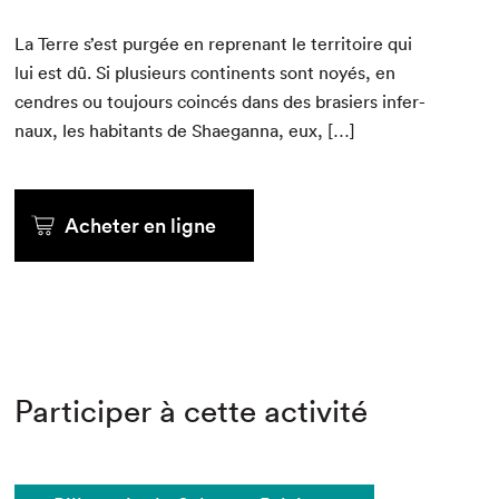
La Terre s’est purgée en reprenant le ter­ri­toire qui
lui est dû. Si plusieurs con­ti­nents sont noyés, en
cen­dres ou tou­jours coincés dans des brasiers infer­
naux, les habi­tants de Shae­gan­na, eux, […]
Acheter en ligne
Participer à cette activité