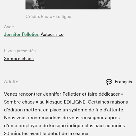
Crédits Photo - Ediligne
Avec
Jennifer Pelletier,
Auteur·rice
Livres présentés
Sombre chaos
Adulte
Français
Venez ren­con­tr­er Jen­nifer Pel­leti­er et faire dédi­cac­er «
Som­bre chaos » au kiosque
EDILIGNE
. Cer­taines maisons
d’édi­tion met­tent en place un sys­tème de file d’at­tente.
Nous vous recom­man­dons de vous ren­seign­er auprès
d’un·e employé·e du kiosque indiqué plus haut au moins
20
min­utes avant le début de la séance.