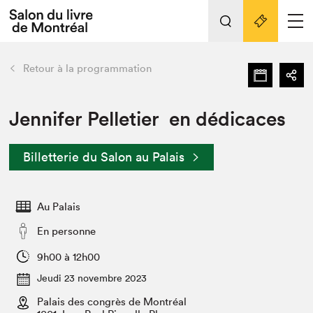
L'événement
Nos activités
retour
Retour à la programmation
Préparer sa visite au Salon
Liens pratiques
Jennifer Pelletier en dédicaces
Préparer sa visite
Billetterie du Salon au Palais
Actualités
Salon au Palais
Au Palais
SLM PRO
Salon dans la ville et en ligne
En personne
Projets partenaires
9h00 à 12h00
Espace exposant⋅e⋅s
Jeudi 23 novembre 2023
Espace enseignant·e·s
Palais des congrès de Montréal