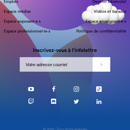
Emplois
Devenir bénévole!
Espace médias
Vidéos et balados
Espace exposant·e⋅s
Espace enseignant·e⋅s
Espace professionnel·le⋅s
Politique de confidentialité
Inscrivez-vous à l'infolettre
© 2026 - Tous droits réservés